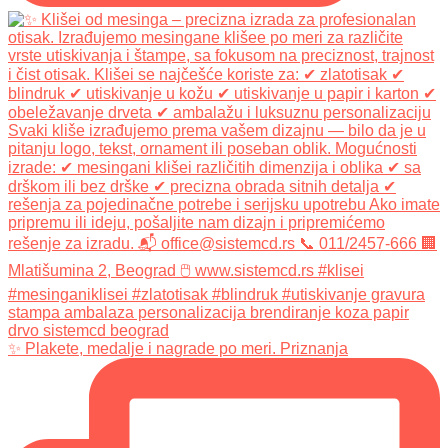
✨ Plakete, medalje i nagrade po meri. Priznanja