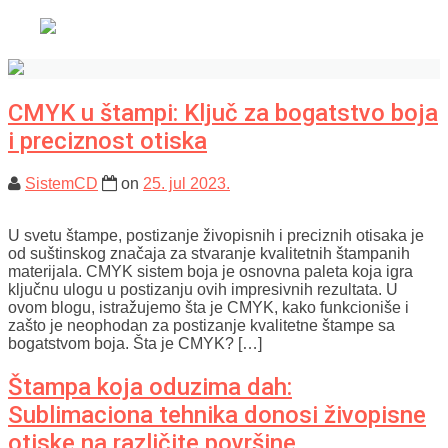
CMYK u štampi: Ključ za bogatstvo boja
i preciznost otiska
SistemCD
on
25. jul 2023.
U svetu štampe, postizanje živopisnih i preciznih otisaka je
od suštinskog značaja za stvaranje kvalitetnih štampanih
materijala. CMYK sistem boja je osnovna paleta koja igra
ključnu ulogu u postizanju ovih impresivnih rezultata. U
ovom blogu, istražujemo šta je CMYK, kako funkcioniše i
zašto je neophodan za postizanje kvalitetne štampe sa
bogatstvom boja. Šta je CMYK? […]
Štampa koja oduzima dah:
Sublimaciona tehnika donosi živopisne
otiske na različite površine