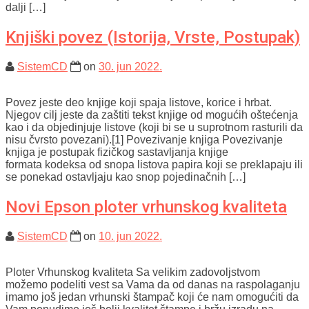
dalji […]
Knjiški povez (Istorija, Vrste, Postupak)
SistemCD
on
30. jun 2022.
Povez jeste deo knjige koji spaja listove, korice i hrbat.
Njegov cilj jeste da zaštiti tekst knjige od mogućih oštećenja
kao i da objedinjuje listove (koji bi se u suprotnom rasturili da
nisu čvrsto povezani).[1] Povezivanje knjiga Povezivanje
knjiga je postupak fizičkog sastavljanja knjige
formata kodeksa od snopa listova papira koji se preklapaju ili
se ponekad ostavljaju kao snop pojedinačnih […]
Novi Epson ploter vrhunskog kvaliteta
SistemCD
on
10. jun 2022.
Ploter Vrhunskog kvaliteta Sa velikim zadovoljstvom
možemo podeliti vest sa Vama da od danas na raspolaganju
imamo još jedan vrhunski štampač koji će nam omogućiti da