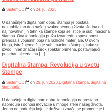
SistemCD
on
24. jul 2023.
U današnjem digitalnom dobu, štampa je postala
nezaobilazan deo našeg svakodnevnog života. Jedna od
najinovativnijih tehnika štampe koja se ističe je sublimaciona
štampa. Ova tehnologija pruža izvanrednu sposobnost
prenosa živopisnih boja na različite materijale. U ovom
blogu, istražujemo šta je sublimaciona štampa, kako se
izvodi, njen značaj i širok spektar primena, postavljajući
poseban akcenat na […]
Digitalna štampa: Revolucija u svetu
štampe
SistemCD
on
29. jun 2023.
Digitalna štampa
,
digitalna
štamparija
U današnjem digitalnom dobu, tehnologija neprestano
napreduje i donosi inovacije u mnoge sfere našeg života.
Jedno od područja koje je doživelo značajne promene je i