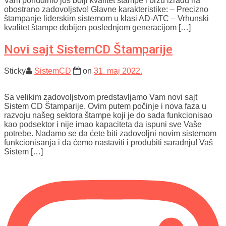
Vam ponudimo još bolji kvalitet štampe i bržu izradu na
obostrano zadovoljstvo! Glavne karakteristike: – Precizno
štampanje liderskim sistemom u klasi AD-ATC – Vrhunski
kvalitet štampe dobijen poslednjom generacijom […]
Novi sajt SistemCD Štamparije
Sticky
SistemCD
on
31. maj 2022.
Sa velikim zadovoljstvom predstavljamo Vam novi sajt
Sistem CD Štamparije. Ovim putem počinje i nova faza u
razvoju našeg sektora štampe koji je do sada funkcionisao
kao podsektor i nije imao kapaciteta da ispuni sve Vaše
potrebe. Nadamo se da ćete biti zadovoljni novim sistemom
funkcionisanja i da ćemo nastaviti i produbiti saradnju! Vaš
Sistem […]