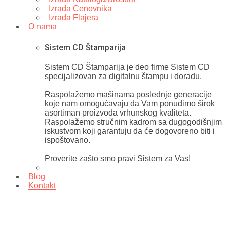
Izrada Cenovnika
Izrada Flajera
O nama
Sistem CD Štamparija
Sistem CD Štamparija je deo firme Sistem CD
specijalizovan za digitalnu štampu i doradu.
Raspolažemo mašinama poslednje generacije
koje nam omogućavaju da Vam ponudimo širok
asortiman proizvoda vrhunskog kvaliteta.
Raspolažemo stručnim kadrom sa dugogodišnjim
iskustvom koji garantuju da će dogovoreno biti i
ispoštovano.
Proverite zašto smo pravi Sistem za Vas!
Blog
Kontakt