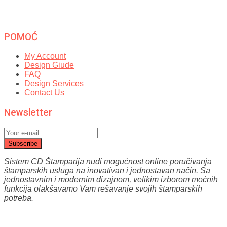
POMOĆ
My Account
Design Giude
FAQ
Design Services
Contact Us
Newsletter
Subscribe
Sistem CD Štamparija nudi mogućnost online poručivanja
štamparskih usluga na inovativan i jednostavan način.
Sa
jednostavnim i modernim dizajnom, velikim izborom moćnih
funkcija olakšavamo Vam reš
avanje svojih štamparskih
potreba.