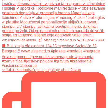
✨ Table za unutrašnje i spoljašnje obeležavan