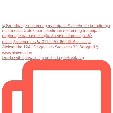
Izrada svih tipova kutija od klirita (pleksiglasa)