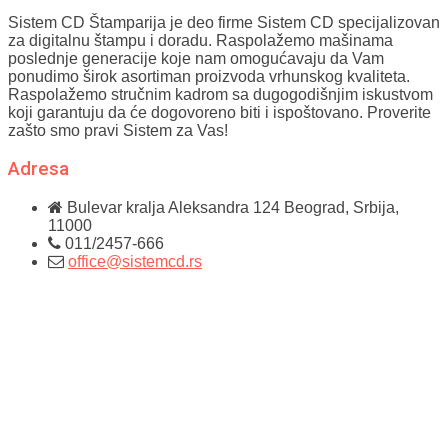
Sistem CD Štamparija je deo firme Sistem CD specijalizovan
za digitalnu štampu i doradu. Raspolažemo mašinama
poslednje generacije koje nam omogućavaju da Vam
ponudimo širok asortiman proizvoda vrhunskog kvaliteta.
Raspolažemo stručnim kadrom sa dugogodišnjim iskustvom
koji garantuju da će dogovoreno biti i ispoštovano. Proverite
zašto smo pravi Sistem za Vas!
Adresa
Bulevar kralja Aleksandra 124
Beograd, Srbija,
11000
011/2457-666
office@sistemcd.rs