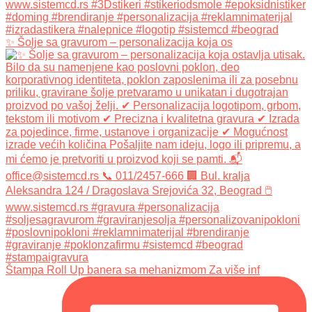
✨ Šolje sa gravurom – personalizacija koja os
Štampa Roll Up banera sa mehanizmom Za više inf