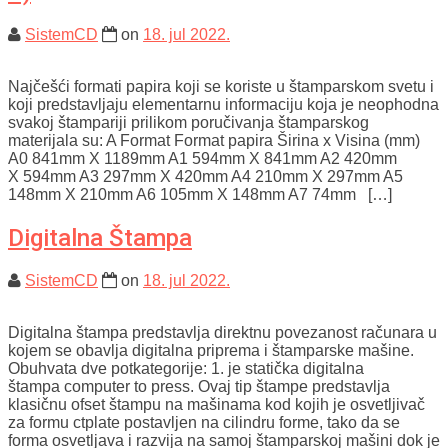
SistemCD
on
18. jul 2022.
Najčešći formati papira koji se koriste u štamparskom svetu i
koji predstavljaju elementarnu informaciju koja je neophodna
svakoj štampariji prilikom poručivanja štamparskog
materijala su: A Format Format papira Širina x Visina (mm)
A0 841mm X 1189mm A1 594mm X 841mm A2 420mm
X 594mm A3 297mm X 420mm A4 210mm X 297mm A5
148mm X 210mm A6 105mm X 148mm A7 74mm […]
Digitalna Štampa
SistemCD
on
18. jul 2022.
Digitalna štampa predstavlja direktnu povezanost računara u
kojem se obavlja digitalna priprema i štamparske mašine.
Obuhvata dve potkategorije: 1. je statička digitalna
štampa computer to press. Ovaj tip štampe predstavlja
klasičnu ofset štampu na mašinama kod kojih je osvetljivač
za formu ctplate postavljen na cilindru forme, tako da se
forma osvetljava i razvija na samoj štamparskoj mašini dok je