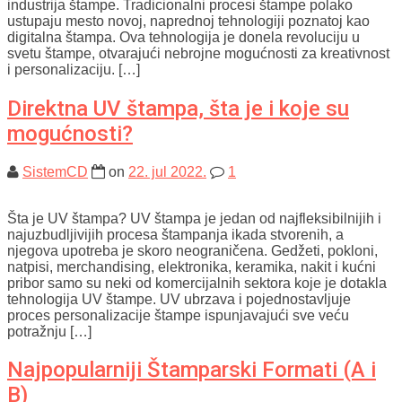
industrija štampe. Tradicionalni procesi štampe polako
ustupaju mesto novoj, naprednoj tehnologiji poznatoj kao
digitalna štampa. Ova tehnologija je donela revoluciju u
svetu štampe, otvarajući nebrojne mogućnosti za kreativnost
i personalizaciju. […]
Direktna UV štampa, šta je i koje su
mogućnosti?
SistemCD
on
22. jul 2022.
1
Šta je UV štampa? UV štampa je jedan od najfleksibilnijih i
najuzbudljivijih procesa štampanja ikada stvorenih, a
njegova upotreba je skoro neograničena. Gedžeti, pokloni,
natpisi, merchandising, elektronika, keramika, nakit i kućni
pribor samo su neki od komercijalnih sektora koje je dotakla
tehnologija UV štampe. UV ubrzava i pojednostavljuje
proces personalizacije štampe ispunjavajući sve veću
potražnju […]
Najpopularniji Štamparski Formati (A i
B)