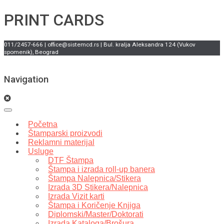
PRINT CARDS
011/2457-666 | office@sistemcd.rs | Bul. kralja Aleksandra 124 (Vukov
spomenik), Beograd
Navigation
Početna
Štamparski proizvodi
Reklamni materijal
Usluge
DTF Štampa
Štampa i izrada roll-up banera
Štampa Nalepnica/Stikera
Izrada 3D Stikera/Nalepnica
Izrada Vizit karti
Štampa i Koričenje Knjiga
Diplomski/Master/Doktorati
Izrada Kataloga/Brošura