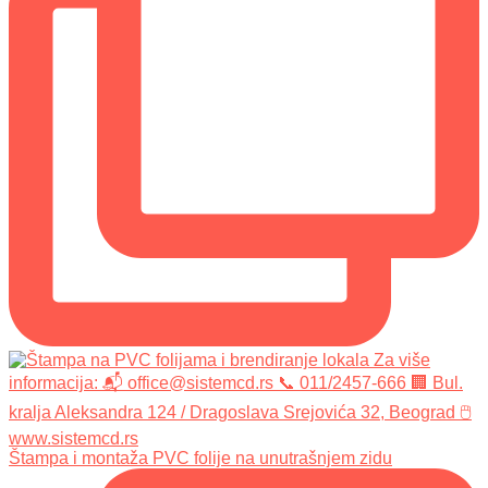
Štampa i montaža PVC folije na unutrašnjem zidu