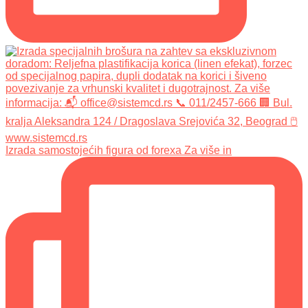
Izrada samostojećih figura od forexa Za više in