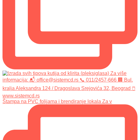
Štampa na PVC folijama i brendiranje lokala Za v