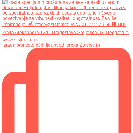
Izrada samostojećih figura od forexa Za više in