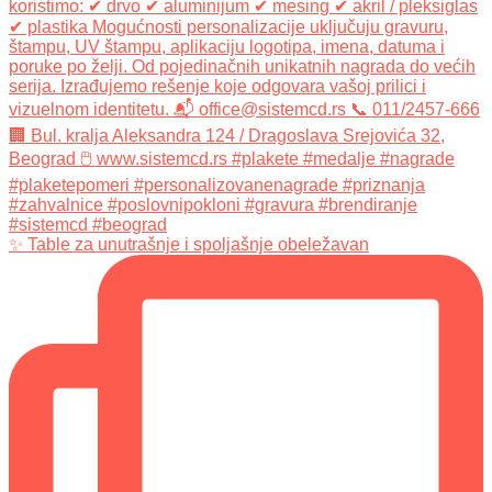
✨ Table za unutrašnje i spoljašnje obeležavan