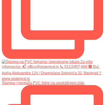
Štampa i montaža PVC folije na unutrašnjem zidu