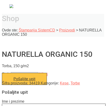
Shop
Ovde ste:
Štamparija SistemCD
>
Proizvodi
>
NATURELLA
ORGANIC 150
NATURELLA ORGANIC 150
Torba, 150 g/m2
Boja
Očisti
Pošaljite upit
Šifra proizvoda:
34419
Kategorije:
Kese
,
Torbe
Pošaljite upit
Ime i prezime