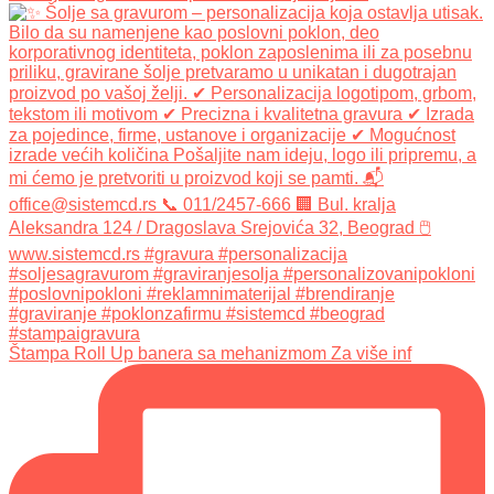
Štampa Roll Up banera sa mehanizmom Za više inf