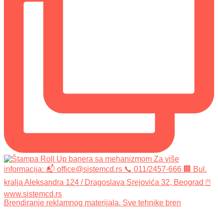
Brendiranje reklamnog materijala. Sve tehnike bren