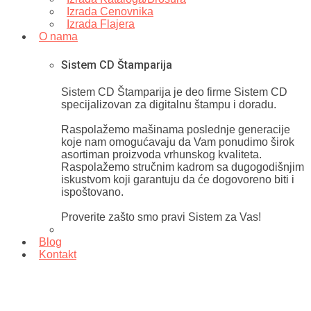
Izrada Cenovnika
Izrada Flajera
O nama
Sistem CD Štamparija
Sistem CD Štamparija je deo firme Sistem CD
specijalizovan za digitalnu štampu i doradu.
Raspolažemo mašinama poslednje generacije
koje nam omogućavaju da Vam ponudimo širok
asortiman proizvoda vrhunskog kvaliteta.
Raspolažemo stručnim kadrom sa dugogodišnjim
iskustvom koji garantuju da će dogovoreno biti i
ispoštovano.
Proverite zašto smo pravi Sistem za Vas!
Blog
Kontakt