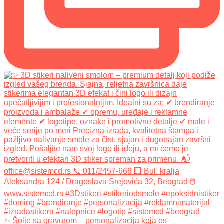
✨ Šolje sa gravurom – personalizacija koja os