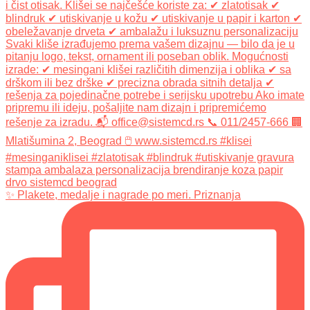
✨ Plakete, medalje i nagrade po meri. Priznanja