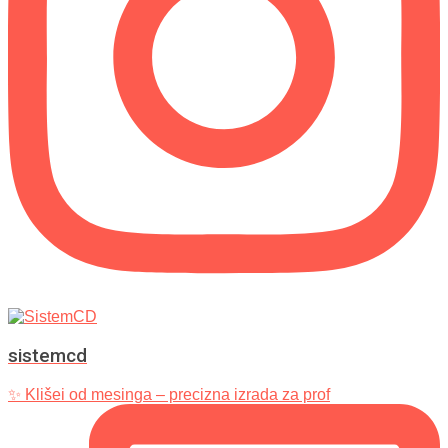
sistemcd
✨ Klišei od mesinga – precizna izrada za prof