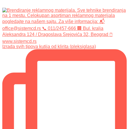
Izrada svih tipova kutija od klirita (pleksiglasa)