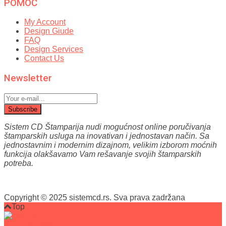
POMOĆ
My Account
Design Giude
FAQ
Design Services
Contact Us
Newsletter
Subscribe
Sistem CD Štamparija nudi mogućnost online poručivanja
štamparskih usluga na inovativan i jednostavan način.
Sa
jednostavnim i modernim dizajnom, velikim izborom moćnih
funkcija olakšavamo Vam reš
avanje svojih štamparskih
potreba.
Copyright © 2025 sistemcd.rs. Sva prava zadržana
Top
011/2457-666