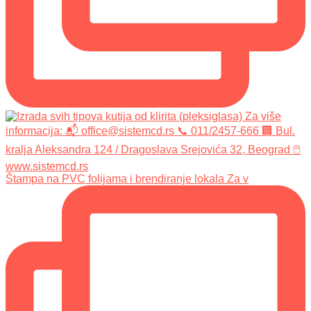
Štampa na PVC folijama i brendiranje lokala Za v