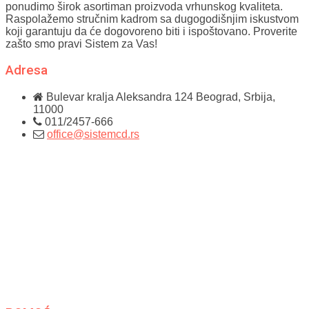
ponudimo širok asortiman proizvoda vrhunskog kvaliteta.
Raspolažemo stručnim kadrom sa dugogodišnjim iskustvom
koji garantuju da će dogovoreno biti i ispoštovano. Proverite
zašto smo pravi Sistem za Vas!
Adresa
Bulevar kralja Aleksandra 124
Beograd, Srbija,
11000
011/2457-666
office@sistemcd.rs