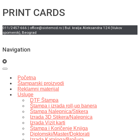
PRINT CARDS
011/2457-666 | office@sistemcd.rs | Bul. kralja Aleksandra 124 (Vukov
spomenik), Beograd
Navigation
Početna
Štamparski proizvodi
Reklamni materijal
Usluge
DTF Štampa
Štampa i izrada roll-up banera
Štampa Nalepnica/Stikera
Izrada 3D Stikera/Nalepnica
Izrada Vizit karti
Štampa i Koričenje Knjiga
Diplomski/Master/Doktorati
Izrada Kataloga/Brošura