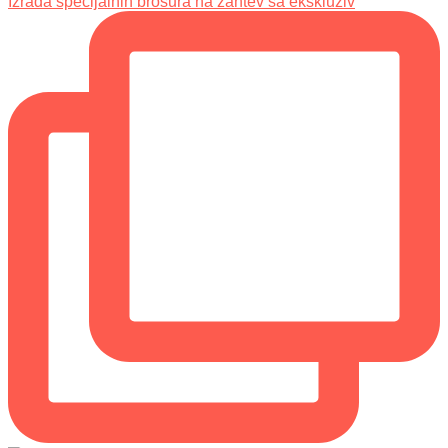
Izrada specijalnih brošura na zahtev sa ekskluziv