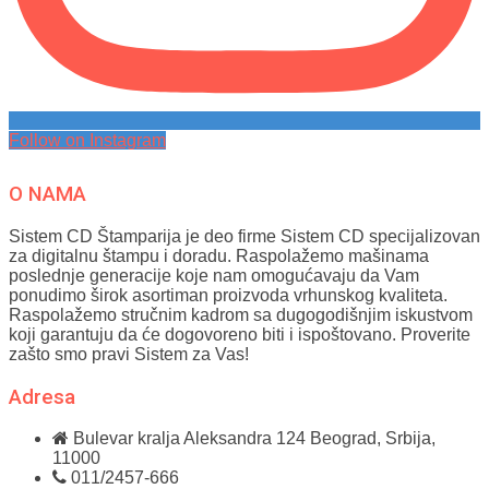
Follow on Instagram
O NAMA
Sistem CD Štamparija je deo firme Sistem CD specijalizovan
za digitalnu štampu i doradu. Raspolažemo mašinama
poslednje generacije koje nam omogućavaju da Vam
ponudimo širok asortiman proizvoda vrhunskog kvaliteta.
Raspolažemo stručnim kadrom sa dugogodišnjim iskustvom
koji garantuju da će dogovoreno biti i ispoštovano. Proverite
zašto smo pravi Sistem za Vas!
Adresa
Bulevar kralja Aleksandra 124
Beograd, Srbija,
11000
011/2457-666