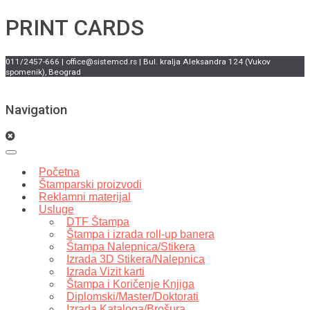
PRINT CARDS
011/2457-666 | office@sistemcd.rs | Bul. kralja Aleksandra 124 (Vukov
spomenik), Beograd
Navigation
Početna
Štamparski proizvodi
Reklamni materijal
Usluge
DTF Štampa
Štampa i izrada roll-up banera
Štampa Nalepnica/Stikera
Izrada 3D Stikera/Nalepnica
Izrada Vizit karti
Štampa i Koričenje Knjiga
Diplomski/Master/Doktorati
Izrada Kataloga/Brošura