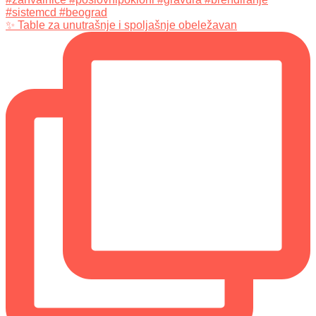
✨ Table za unutrašnje i spoljašnje obeležavan