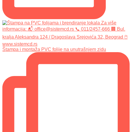
Štampa i montaža PVC folije na unutrašnjem zidu