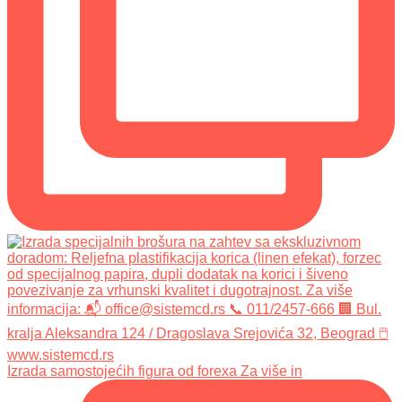
Izrada samostojećih figura od forexa Za više in