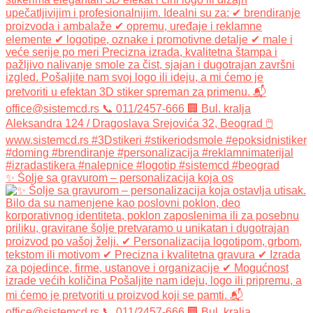
✨ Šolje sa gravurom – personalizacija koja os