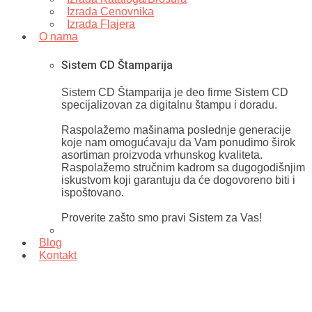
Izrada Cenovnika
Izrada Flajera
O nama
Sistem CD Štamparija
Sistem CD Štamparija je deo firme Sistem CD
specijalizovan za digitalnu štampu i doradu.
Raspolažemo mašinama poslednje generacije
koje nam omogućavaju da Vam ponudimo širok
asortiman proizvoda vrhunskog kvaliteta.
Raspolažemo stručnim kadrom sa dugogodišnjim
iskustvom koji garantuju da će dogovoreno biti i
ispoštovano.
Proverite zašto smo pravi Sistem za Vas!
Blog
Kontakt