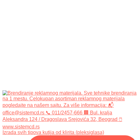
Izrada svih tipova kutija od klirita (pleksiglasa)