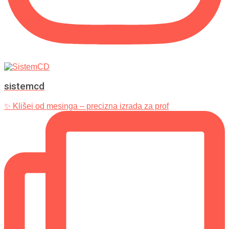
sistemcd
✨ Klišei od mesinga – precizna izrada za prof