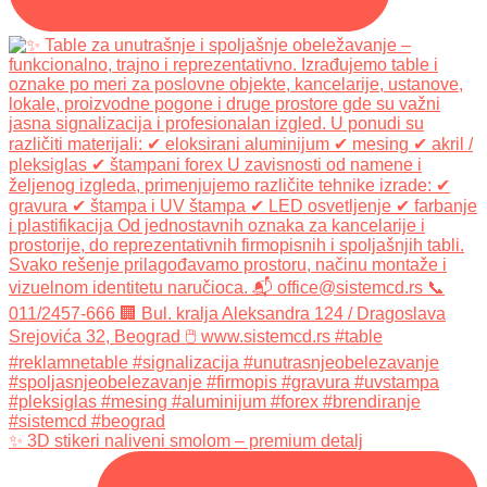
✨ 3D stikeri naliveni smolom – premium detalj