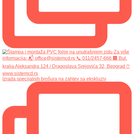
Izrada specijalnih brošura na zahtev sa ekskluziv