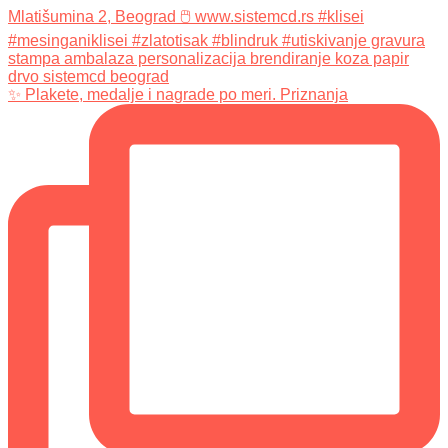
✨ Plakete, medalje i nagrade po meri. Priznanja