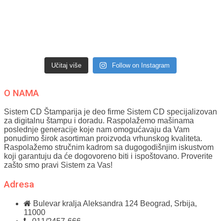
Učitaj više
Follow on Instagram
O NAMA
Sistem CD Štamparija je deo firme Sistem CD specijalizovan
za digitalnu štampu i doradu. Raspolažemo mašinama
poslednje generacije koje nam omogućavaju da Vam
ponudimo širok asortiman proizvoda vrhunskog kvaliteta.
Raspolažemo stručnim kadrom sa dugogodišnjim iskustvom
koji garantuju da će dogovoreno biti i ispoštovano. Proverite
zašto smo pravi Sistem za Vas!
Adresa
Bulevar kralja Aleksandra 124
Beograd, Srbija,
11000