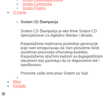
Izrada Cenovnika
Izrada Flajera
O nama
Sistem CD Štamparija
Sistem CD Štamparija je deo firme Sistem CD
specijalizovan za digitalnu štampu i doradu.
Raspolažemo mašinama poslednje generacije
koje nam omogućavaju da Vam ponudimo širok
asortiman proizvoda vrhunskog kvaliteta.
Raspolažemo stručnim kadrom sa dugogodišnjim
iskustvom koji garantuju da će dogovoreno biti i
ispoštovano.
Proverite zašto smo pravi Sistem za Vas!
Blog
Kontakt