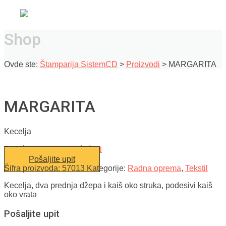
Shop
Ovde ste:
Štamparija SistemCD
>
Proizvodi
>
MARGARITA
MARGARITA
Kecelja
Boja
Očisti
Pošaljite upit
Šifra proizvoda:
57013
Kategorije:
Radna oprema
,
Tekstil
Kecelja, dva prednja džepa i kaiš oko struka, podesivi kaiš
oko vrata
Pošaljite upit