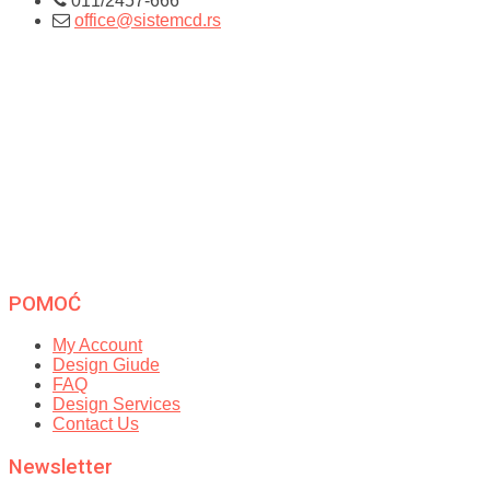
011/2457-666
office@sistemcd.rs
POMOĆ
My Account
Design Giude
FAQ
Design Services
Contact Us
Newsletter