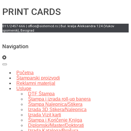
PRINT CARDS
011/2457-666 | office@sistemcd.rs | Bul. kralja Aleksandra 124 (Vukov
spomenik), Beograd
Navigation
Početna
Štamparski proizvodi
Reklamni materijal
Usluge
DTF Štampa
Štampa i izrada roll-up banera
Štampa Nalepnica/Stikera
Izrada 3D Stikera/Nalepnica
Izrada Vizit karti
Štampa i Koričenje Knjiga
Diplomski/Master/Doktorati
Izrada Kataloga/Brošura