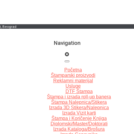
), Beograd
Navigation
Početna
Štamparski proizvodi
Reklamni materijal
Usluge
DTF Štampa
Štampa i izrada roll-up banera
Štampa Nalepnica/Stikera
Izrada 3D Stikera/Nalepnica
Izrada Vizit karti
Štampa i Koričenje Knjiga
Diplomski/Master/Doktorati
Izrada Kataloga/Brošura