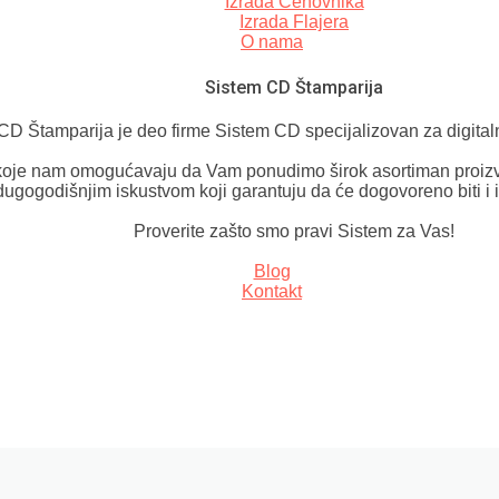
Izrada Cenovnika
Izrada Flajera
O nama
Sistem CD Štamparija
CD Štamparija je deo firme Sistem CD specijalizovan za digital
oje nam omogućavaju da Vam ponudimo širok asortiman proizv
dugogodišnjim iskustvom koji garantuju da će dogovoreno biti i 
Proverite zašto smo pravi Sistem za Vas!
Blog
Kontakt