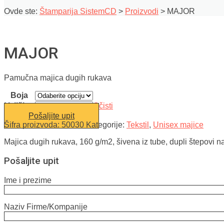
Ovde ste:
Štamparija SistemCD
>
Proizvodi
>
MAJOR
MAJOR
Pamučna majica dugih rukava
Boja
Veličina
Očisti
Pošaljite upit
Šifra proizvoda:
50030
Kategorije:
Tekstil
,
Unisex majice
Majica dugih rukava, 160 g/m2, šivena iz tube, dupli štepovi 
Pošaljite upit
Ime i prezime
Naziv Firme/Kompanije