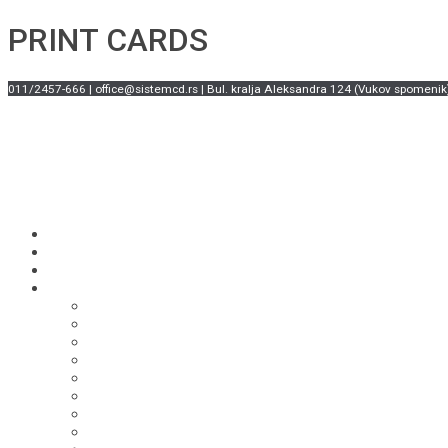
PRINT CARDS
011/2457-666 | office@sistemcd.rs | Bul. kralja Aleksandra 124 (Vukov spomenik