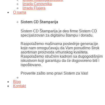
Izrada Cenovnika
Izrada Flajera
O nama
Sistem CD Štamparija
Sistem CD Štamparija je deo firme Sistem CD
specijalizovan za digitalnu štampu i doradu.
Raspolažemo mašinama poslednje generacije
koje nam omogućavaju da Vam ponudimo širok
asortiman proizvoda vrhunskog kvaliteta.
Raspolažemo stručnim kadrom sa dugogodišnjim
iskustvom koji garantuju da će dogovoreno biti i
ispoštovano.
Proverite zašto smo pravi Sistem za Vas!
Blog
Kontakt