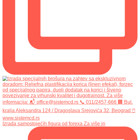
Izrada samostojećih figura od forexa Za više in