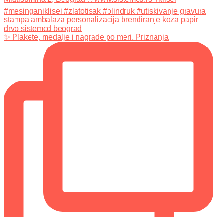
✨ Plakete, medalje i nagrade po meri. Priznanja