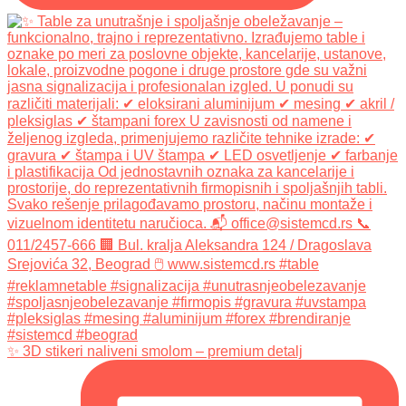
✨ 3D stikeri naliveni smolom – premium detalj