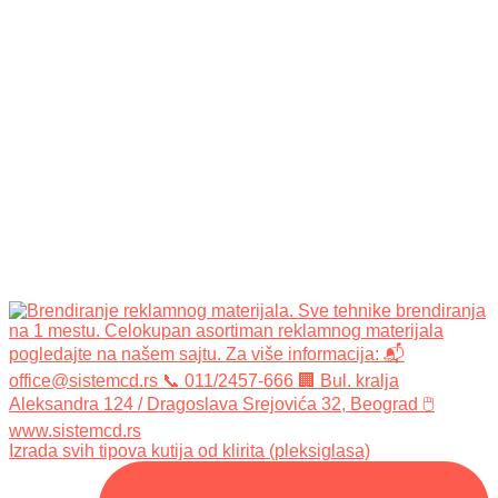
Izrada svih tipova kutija od klirita (pleksiglasa)