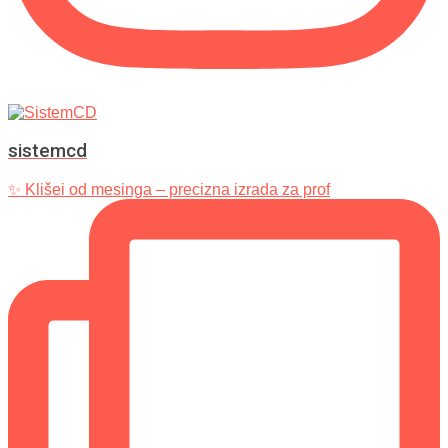
sistemcd
✨ Klišei od mesinga – precizna izrada za prof