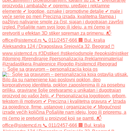
✨ Šolje sa gravurom – personalizacija koja os