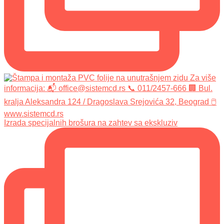
Izrada specijalnih brošura na zahtev sa ekskluziv