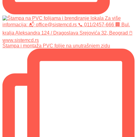
Štampa i montaža PVC folije na unutrašnjem zidu