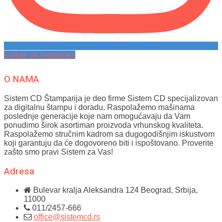
Follow on Instagram
O NAMA
Sistem CD Štamparija je deo firme Sistem CD specijalizovan
za digitalnu štampu i doradu. Raspolažemo mašinama
poslednje generacije koje nam omogućavaju da Vam
ponudimo širok asortiman proizvoda vrhunskog kvaliteta.
Raspolažemo stručnim kadrom sa dugogodišnjim iskustvom
koji garantuju da će dogovoreno biti i ispoštovano. Proverite
zašto smo pravi Sistem za Vas!
Adresa
Bulevar kralja Aleksandra 124
Beograd, Srbija,
11000
011/2457-666
office@sistemcd.rs