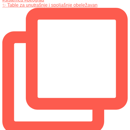
✨ Table za unutrašnje i spoljašnje obeležavan