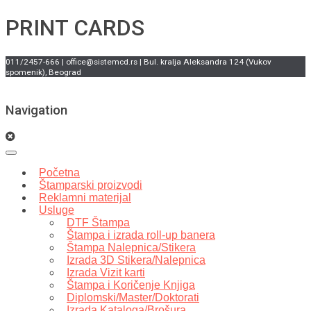
PRINT CARDS
011/2457-666 | office@sistemcd.rs | Bul. kralja Aleksandra 124 (Vukov
spomenik), Beograd
Navigation
Početna
Štamparski proizvodi
Reklamni materijal
Usluge
DTF Štampa
Štampa i izrada roll-up banera
Štampa Nalepnica/Stikera
Izrada 3D Stikera/Nalepnica
Izrada Vizit karti
Štampa i Koričenje Knjiga
Diplomski/Master/Doktorati
Izrada Kataloga/Brošura