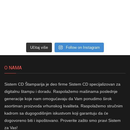
Učitaj više
Follow on Instagram
O NAMA
Sistem CD Štamparija je deo firme Sistem CD specijalizovan za
digitalnu štampu i doradu. Raspolažemo mašinama poslednje
generacije koje nam omogućavaju da Vam ponudimo širok
asortiman proizvoda vrhunskog kvaliteta. Raspolažemo stručnim
kadrom sa dugogodišnjim iskustvom koji garantuju da će
dogovoreno biti i ispoštovano. Proverite zašto smo pravi Sistem
za Vas!