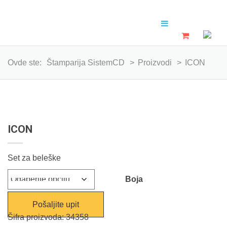
Ovde ste:
Štamparija SistemCD
>
Proizvodi
>
ICON
ICON
Set za beleške
Boja
Pošaljite upit
Šifra proizvoda:
34358