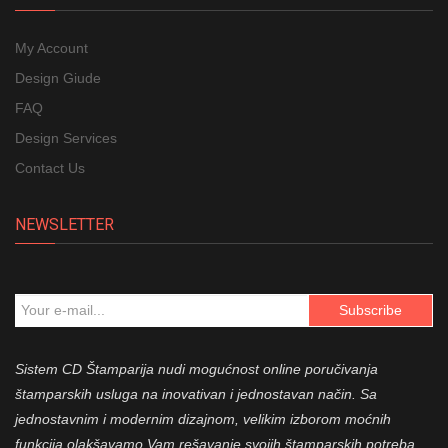
My Account
Design Giude
FAQ
Design Services
Contact Us
NEWSLETTER
Subscribe
Sistem CD Štamparija nudi mogućnost online poručivanja
štamparskih usluga na inovativan i jednostavan način.
Sa
jednostavnim i modernim dizajnom, velikim izborom moćnih
funkcija olakšavamo Vam reš
avanje svojih štamparskih potreba.