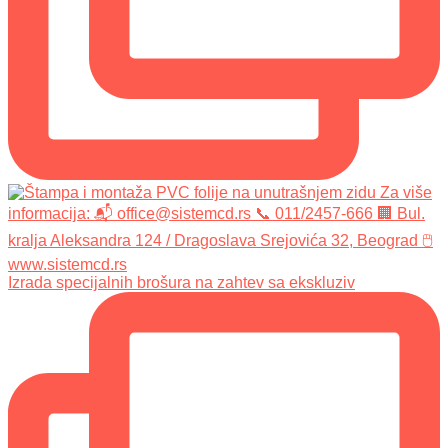
Izrada specijalnih brošura na zahtev sa ekskluziv