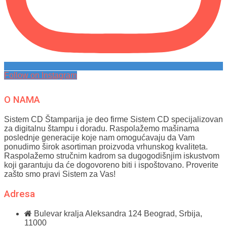
Follow on Instagram
O NAMA
Sistem CD Štamparija je deo firme Sistem CD specijalizovan
za digitalnu štampu i doradu. Raspolažemo mašinama
poslednje generacije koje nam omogućavaju da Vam
ponudimo širok asortiman proizvoda vrhunskog kvaliteta.
Raspolažemo stručnim kadrom sa dugogodišnjim iskustvom
koji garantuju da će dogovoreno biti i ispoštovano. Proverite
zašto smo pravi Sistem za Vas!
Adresa
Bulevar kralja Aleksandra 124
Beograd, Srbija,
11000