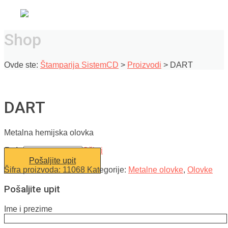
Shop
Ovde ste:
Štamparija SistemCD
>
Proizvodi
>
DART
DART
Metalna hemijska olovka
Boja
Očisti
Pošaljite upit
Šifra proizvoda:
11068
Kategorije:
Metalne olovke
,
Olovke
Pošaljite upit
Ime i prezime