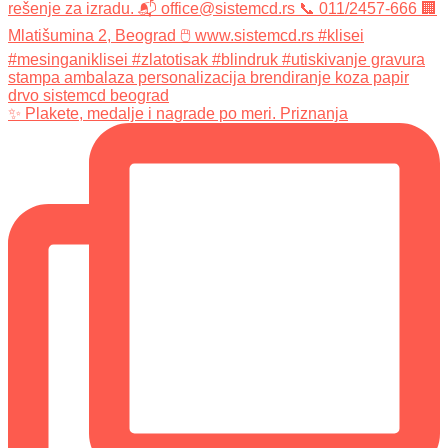
✨ Plakete, medalje i nagrade po meri. Priznanja