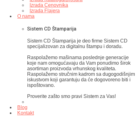
Izrada Cenovnika
Izrada Flajera
O nama
Sistem CD Štamparija
Sistem CD Štamparija je deo firme Sistem CD
specijalizovan za digitalnu štampu i doradu.
Raspolažemo mašinama poslednje generacije
koje nam omogućavaju da Vam ponudimo širok
asortiman proizvoda vrhunskog kvaliteta.
Raspolažemo stručnim kadrom sa dugogodišnjim
iskustvom koji garantuju da će dogovoreno biti i
ispoštovano.
Proverite zašto smo pravi Sistem za Vas!
Blog
Kontakt