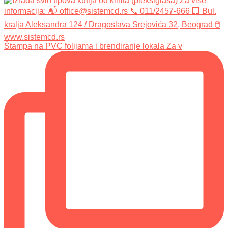
Štampa na PVC folijama i brendiranje lokala Za v