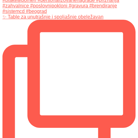
✨ Table za unutrašnje i spoljašnje obeležavan