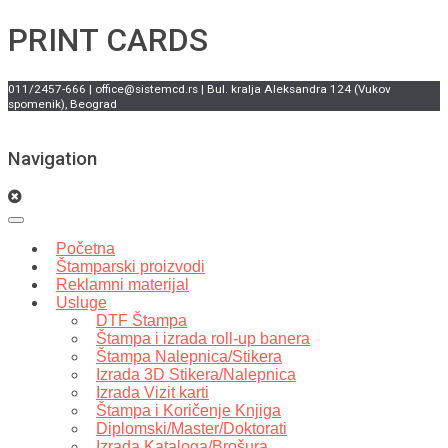
PRINT CARDS
011/2457-666 | office@sistemcd.rs | Bul. kralja Aleksandra 124 (Vukov
spomenik), Beograd
Navigation
Početna
Štamparski proizvodi
Reklamni materijal
Usluge
DTF Štampa
Štampa i izrada roll-up banera
Štampa Nalepnica/Stikera
Izrada 3D Stikera/Nalepnica
Izrada Vizit karti
Štampa i Koričenje Knjiga
Diplomski/Master/Doktorati
Izrada Kataloga/Brošura