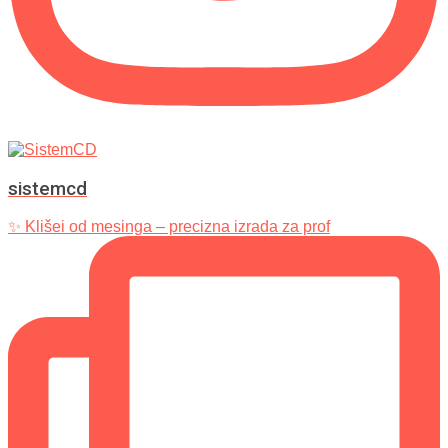
sistemcd
✨ Klišei od mesinga – precizna izrada za prof