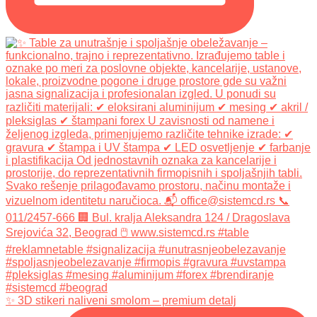
✨ 3D stikeri naliveni smolom – premium detalj