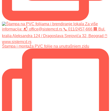
Štampa i montaža PVC folije na unutrašnjem zidu