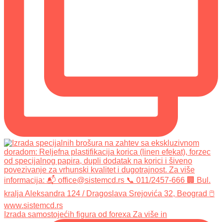
Izrada samostojećih figura od forexa Za više in