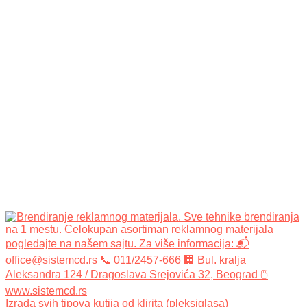
Izrada svih tipova kutija od klirita (pleksiglasa)