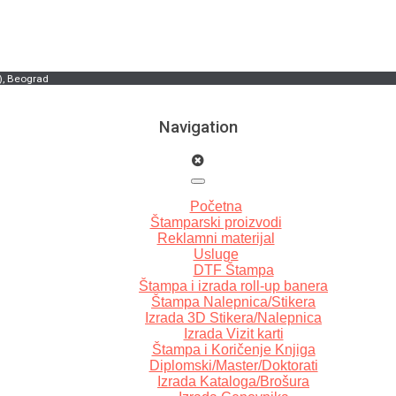
), Beograd
Navigation
Početna
Štamparski proizvodi
Reklamni materijal
Usluge
DTF Štampa
Štampa i izrada roll-up banera
Štampa Nalepnica/Stikera
Izrada 3D Stikera/Nalepnica
Izrada Vizit karti
Štampa i Koričenje Knjiga
Diplomski/Master/Doktorati
Izrada Kataloga/Brošura