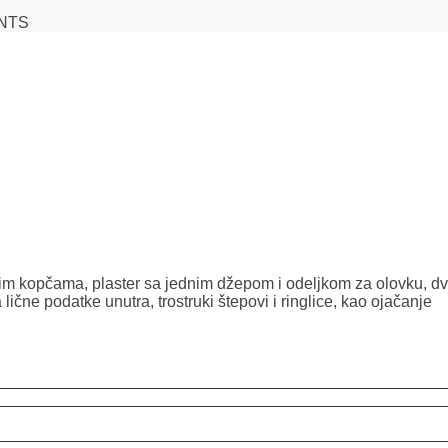
ANTS
im kopčama, plaster sa jednim džepom i odeljkom za olovku, dva
ične podatke unutra, trostruki štepovi i ringlice, kao ojačanje