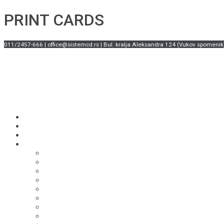
PRINT CARDS
011/2457-666 | office@sistemcd.rs | Bul. kralja Aleksandra 124 (Vukov spomenik