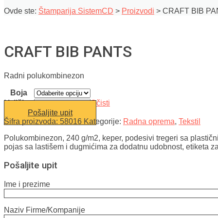
Ovde ste:
Štamparija SistemCD
>
Proizvodi
>
CRAFT BIB P
CRAFT BIB PANTS
Radni polukombinezon
Boja
Veličina
Očisti
Pošaljite upit
Šifra proizvoda:
58016
Kategorije:
Radna oprema
,
Tekstil
Polukombinezon, 240 g/m2, keper, podesivi tregeri sa plastičn
pojas sa lastišem i dugmićima za dodatnu udobnost, etiketa za l
Pošaljite upit
Ime i prezime
Naziv Firme/Kompanije