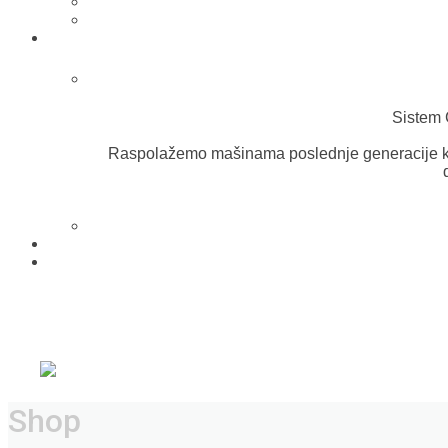
Sistem 
Raspolažemo mašinama poslednje generacije k
Shop