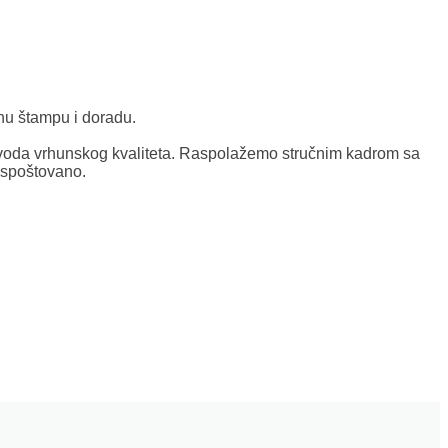
nu štampu i doradu.
oda vrhunskog kvaliteta. Raspolažemo stručnim kadrom sa
ispoštovano.