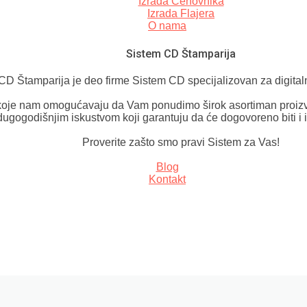
Izrada Cenovnika
Izrada Flajera
O nama
Sistem CD Štamparija
CD Štamparija je deo firme Sistem CD specijalizovan za digital
oje nam omogućavaju da Vam ponudimo širok asortiman proizv
dugogodišnjim iskustvom koji garantuju da će dogovoreno biti i 
Proverite zašto smo pravi Sistem za Vas!
Blog
Kontakt