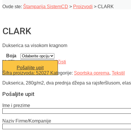
Ovde ste:
Štamparija SistemCD
>
Proizvodi
>
CLARK
CLARK
Dukserica sa visokom kragnom
Boja
Veličina
Očisti
Pošaljite upit
Šifra proizvoda:
52027
Kategorije:
Sportska oprema
,
Tekstil
Dukserica, 280g/m2, dva prednja džepa sa rajsferšlusom, elas
Pošaljite upit
Ime i prezime
Naziv Firme/Kompanije