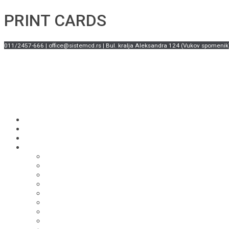
PRINT CARDS
011/2457-666 | office@sistemcd.rs | Bul. kralja Aleksandra 124 (Vukov spomenik