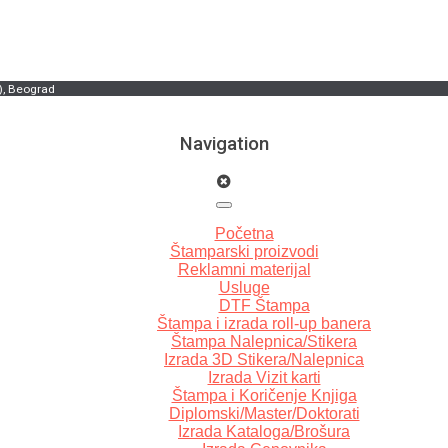
), Beograd
Navigation
Početna
Štamparski proizvodi
Reklamni materijal
Usluge
DTF Štampa
Štampa i izrada roll-up banera
Štampa Nalepnica/Stikera
Izrada 3D Stikera/Nalepnica
Izrada Vizit karti
Štampa i Koričenje Knjiga
Diplomski/Master/Doktorati
Izrada Kataloga/Brošura