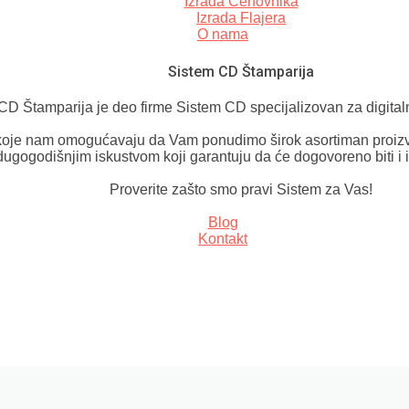
Izrada Cenovnika
Izrada Flajera
O nama
Sistem CD Štamparija
CD Štamparija je deo firme Sistem CD specijalizovan za digital
oje nam omogućavaju da Vam ponudimo širok asortiman proizv
dugogodišnjim iskustvom koji garantuju da će dogovoreno biti i 
Proverite zašto smo pravi Sistem za Vas!
Blog
Kontakt