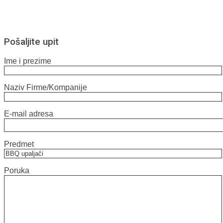
ima
na
više
stranici
varijanti.
proizvoda.
Opcije
Pošaljite upit
mogu
biti
izabrane
Ime i prezime
na
stranici
proizvoda.
Naziv Firme/Kompanije
E-mail adresa
Predmet
Poruka