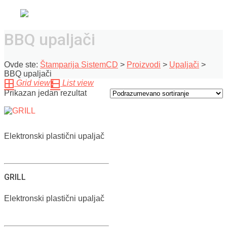
BBQ upaljači
Ovde ste:
Štamparija SistemCD
>
Proizvodi
>
Upaljači
>
BBQ upaljači
Grid view
List view
Prikazan jedan rezultat
Elektronski plastični upaljač
Ovaj
proizvod
ima
GRILL
više
varijanti.
Opcije
Elektronski plastični upaljač
mogu
Ovaj
biti
proizvod
izabrane