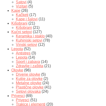
Satovi
(4)
Vizitari
(5)
Kape
(26)
Kačketi
(17)
Kape i šalovi
(11)
Kišobrani
(21)
Kišobrani
(21)
Kućni setovi
(127)
Keramika i staklo
(40)
Kuhinjski setovi
(78)
Vinski setovi
(12)
Lepota
(52)
Antistres
(3)
Lepota
(14)
Sport i zabava
(14)
Zdravlje i zaštita
(21)
Olovke
(96)
Drvene olovke
(5)
Kutije za olovke
(2)
Metalne olovke
(24)
Plastične olovke
(41)
Setovi olovaka
(24)
Privesci
(69)
Privesci
(51)
Trakice i elementi
(20)