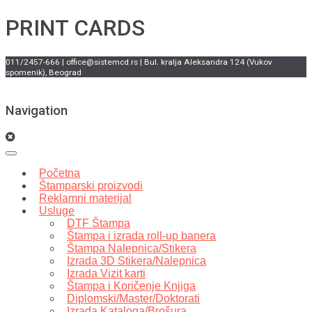
PRINT CARDS
011/2457-666 | office@sistemcd.rs | Bul. kralja Aleksandra 124 (Vukov
spomenik), Beograd
Navigation
Početna
Štamparski proizvodi
Reklamni materijal
Usluge
DTF Štampa
Štampa i izrada roll-up banera
Štampa Nalepnica/Stikera
Izrada 3D Stikera/Nalepnica
Izrada Vizit karti
Štampa i Koričenje Knjiga
Diplomski/Master/Doktorati
Izrada Kataloga/Brošura