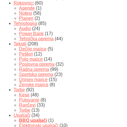
Rokovnici
(60)
Agende
(1)
Notesi
(58)
Planeri
(2)
Tehnologija
(85)
Audio
(24)
Power Bank
(17)
Tehnička oprema
(44)
Tekstil
(208)
Dečije majice
(5)
Peškiri
(12)
Polo majice
(14)
Poslovna oprema
(32)
Radna oprema
(99)
Sportska oprema
(23)
Unisex majice
(15)
Ženske majice
(8)
Torbe
(92)
Kese
(48)
Putovanje
(8)
Rančevi
(33)
Torbe
(13)
Upaljači
(34)
BBQ upaljači
(1)
Elektronski upaljači
(10)