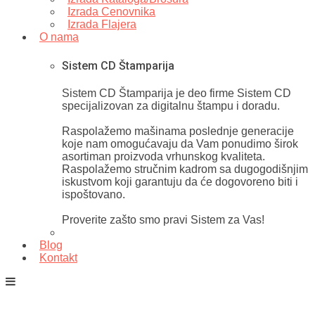
Izrada Cenovnika
Izrada Flajera
O nama
Sistem CD Štamparija
Sistem CD Štamparija je deo firme Sistem CD
specijalizovan za digitalnu štampu i doradu.
Raspolažemo mašinama poslednje generacije
koje nam omogućavaju da Vam ponudimo širok
asortiman proizvoda vrhunskog kvaliteta.
Raspolažemo stručnim kadrom sa dugogodišnjim
iskustvom koji garantuju da će dogovoreno biti i
ispoštovano.
Proverite zašto smo pravi Sistem za Vas!
Blog
Kontakt