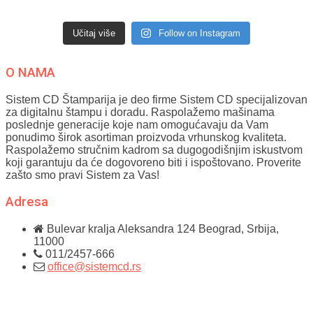
Učitaj više
Follow on Instagram
O NAMA
Sistem CD Štamparija je deo firme Sistem CD specijalizovan
za digitalnu štampu i doradu. Raspolažemo mašinama
poslednje generacije koje nam omogućavaju da Vam
ponudimo širok asortiman proizvoda vrhunskog kvaliteta.
Raspolažemo stručnim kadrom sa dugogodišnjim iskustvom
koji garantuju da će dogovoreno biti i ispoštovano. Proverite
zašto smo pravi Sistem za Vas!
Adresa
Bulevar kralja Aleksandra 124
Beograd, Srbija,
11000
011/2457-666
office@sistemcd.rs