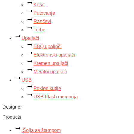
Kese
Putovanje
Rančevi
Torbe
Upaljači
BBQ upaljači
Elektronski upaljači
Kremen upaljači
Metalni upaljači
USB
Poklon kutije
USB Flash memorija
Designer
Products
Šolja sa štampom