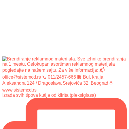
Izrada svih tipova kutija od klirita (pleksiglasa)