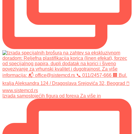
Izrada samostojećih figura od forexa Za više in