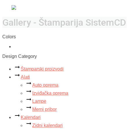
Gallery - Štamparija SistemCD
Colors
Design Category
Štamparski proizvodi
Alati
Auto oprema
Izviđačka oprema
Lampe
Merni pribor
Kalendari
Zidni kalendari