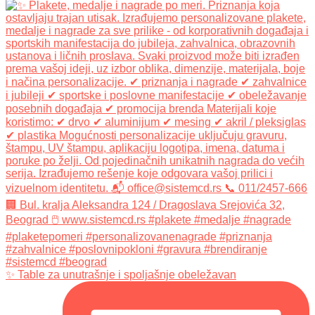
✨ Table za unutrašnje i spoljašnje obeležavan