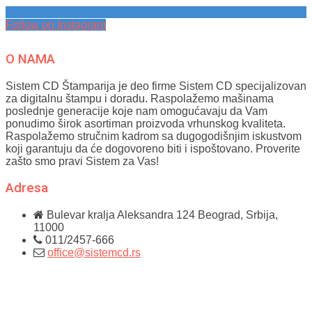
Follow on Instagram
O NAMA
Sistem CD Štamparija je deo firme Sistem CD specijalizovan
za digitalnu štampu i doradu. Raspolažemo mašinama
poslednje generacije koje nam omogućavaju da Vam
ponudimo širok asortiman proizvoda vrhunskog kvaliteta.
Raspolažemo stručnim kadrom sa dugogodišnjim iskustvom
koji garantuju da će dogovoreno biti i ispoštovano. Proverite
zašto smo pravi Sistem za Vas!
Adresa
Bulevar kralja Aleksandra 124
Beograd, Srbija,
11000
011/2457-666
office@sistemcd.rs