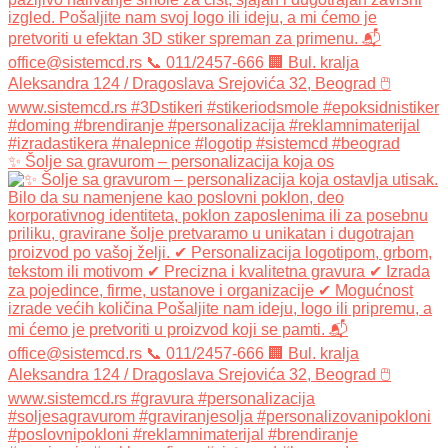
✨ Šolje sa gravurom – personalizacija koja os