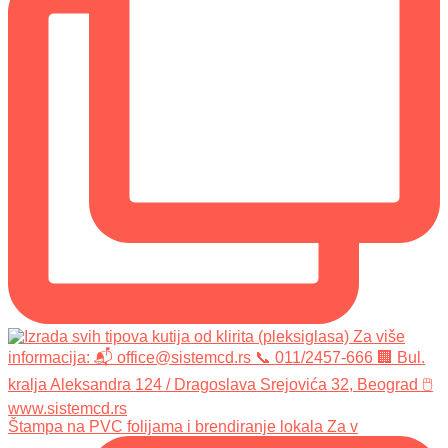
Štampa na PVC folijama i brendiranje lokala Za v