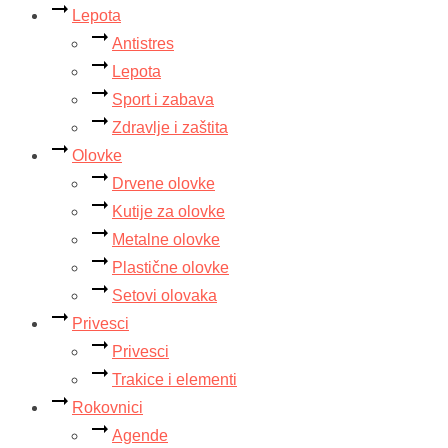
Lepota
Antistres
Lepota
Sport i zabava
Zdravlje i zaštita
Olovke
Drvene olovke
Kutije za olovke
Metalne olovke
Plastične olovke
Setovi olovaka
Privesci
Privesci
Trakice i elementi
Rokovnici
Agende