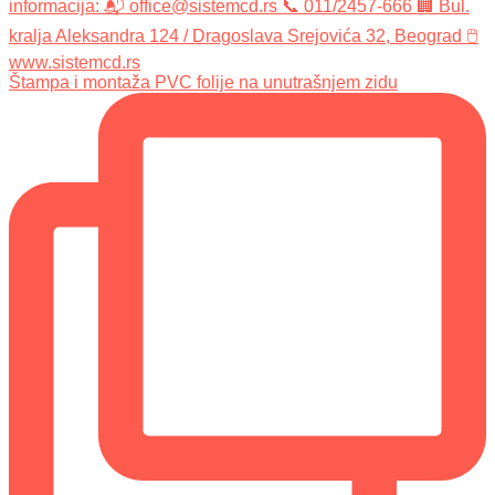
Štampa i montaža PVC folije na unutrašnjem zidu