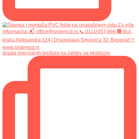
Izrada specijalnih brošura na zahtev sa ekskluziv