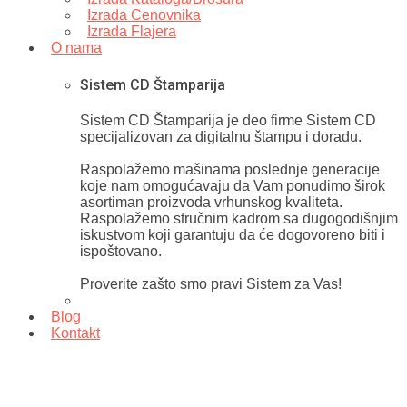
Izrada Cenovnika
Izrada Flajera
O nama
Sistem CD Štamparija
Sistem CD Štamparija je deo firme Sistem CD
specijalizovan za digitalnu štampu i doradu.
Raspolažemo mašinama poslednje generacije
koje nam omogućavaju da Vam ponudimo širok
asortiman proizvoda vrhunskog kvaliteta.
Raspolažemo stručnim kadrom sa dugogodišnjim
iskustvom koji garantuju da će dogovoreno biti i
ispoštovano.
Proverite zašto smo pravi Sistem za Vas!
Blog
Kontakt