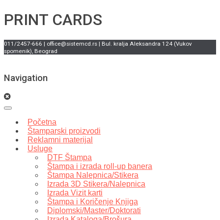
PRINT CARDS
011/2457-666 | office@sistemcd.rs | Bul. kralja Aleksandra 124 (Vukov
spomenik), Beograd
Navigation
Početna
Štamparski proizvodi
Reklamni materijal
Usluge
DTF Štampa
Štampa i izrada roll-up banera
Štampa Nalepnica/Stikera
Izrada 3D Stikera/Nalepnica
Izrada Vizit karti
Štampa i Koričenje Knjiga
Diplomski/Master/Doktorati
Izrada Kataloga/Brošura