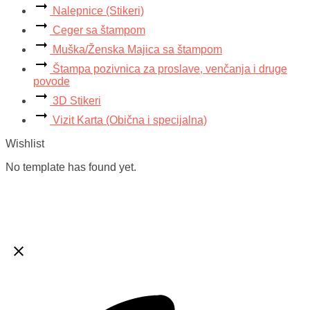
Nalepnice (Stikeri)
Ceger sa štampom
Muška/Ženska Majica sa štampom
Štampa pozivnica za proslave, venčanja i druge
povode
3D Stikeri
Vizit Karta (Obična i specijalna)
Wishlist
No template has found yet.