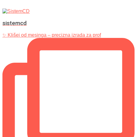
sistemcd
✨ Klišei od mesinga – precizna izrada za prof