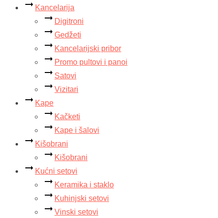
Kancelarija
Digitroni
Gedžeti
Kancelarijski pribor
Promo pultovi i panoi
Satovi
Vizitari
Kape
Kačketi
Kape i šalovi
Kišobrani
Kišobrani
Kućni setovi
Keramika i staklo
Kuhinjski setovi
Vinski setovi