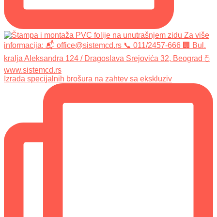
Izrada specijalnih brošura na zahtev sa ekskluziv