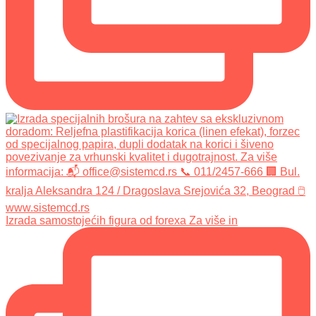
Izrada samostojećih figura od forexa Za više in