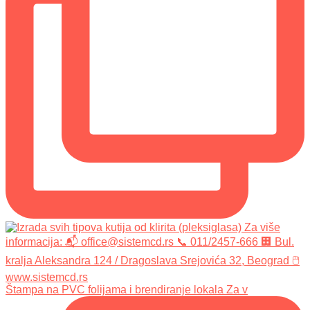
Štampa na PVC folijama i brendiranje lokala Za v