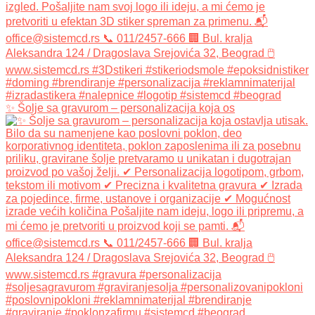
✨ Šolje sa gravurom – personalizacija koja os