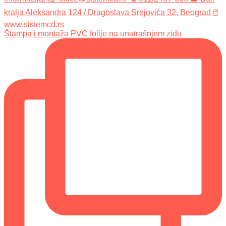
Štampa i montaža PVC folije na unutrašnjem zidu