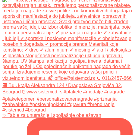
✨ Table za unutrašnje i spoljašnje obeležavan