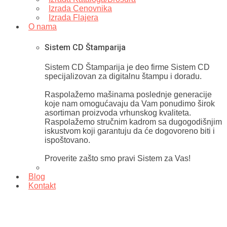
Izrada Cenovnika
Izrada Flajera
O nama
Sistem CD Štamparija
Sistem CD Štamparija je deo firme Sistem CD
specijalizovan za digitalnu štampu i doradu.
Raspolažemo mašinama poslednje generacije
koje nam omogućavaju da Vam ponudimo širok
asortiman proizvoda vrhunskog kvaliteta.
Raspolažemo stručnim kadrom sa dugogodišnjim
iskustvom koji garantuju da će dogovoreno biti i
ispoštovano.
Proverite zašto smo pravi Sistem za Vas!
Blog
Kontakt