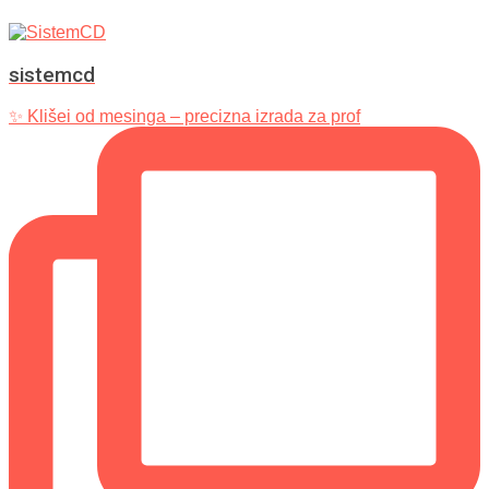
sistemcd
✨ Klišei od mesinga – precizna izrada za prof