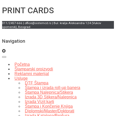
PRINT CARDS
011/2457-666 | office@sistemcd.rs | Bul. kralja Aleksandra 124 (Vukov
spomenik), Beograd
Navigation
Početna
Štamparski proizvodi
Reklamni materijal
Usluge
DTF Štampa
Štampa i izrada roll-up banera
Štampa Nalepnica/Stikera
Izrada 3D Stikera/Nalepnica
Izrada Vizit karti
Štampa i Koričenje Knjiga
Diplomski/Master/Doktorati
Izrada Kataloga/Brošura