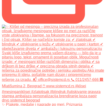
✨ Plakete, medalje i nagrade po meri. Priznanja