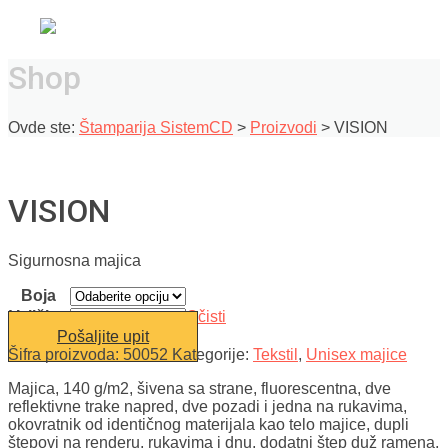
Shop
Ovde ste:
Štamparija SistemCD
>
Proizvodi
>
VISION
VISION
Sigurnosna majica
Boja
Veličina
Očisti
Pošaljite upit
Šifra proizvoda:
50052
Kategorije:
Tekstil
,
Unisex majice
Majica, 140 g/m2, šivena sa strane, fluorescentna, dve
reflektivne trake napred, dve pozadi i jedna na rukavima,
okovratnik od identičnog materijala kao telo majice, dupli
štepovi na renderu, rukavima i dnu, dodatni štep duž ramena,