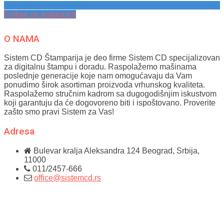
Follow on Instagram
O NAMA
Sistem CD Štamparija je deo firme Sistem CD specijalizovan
za digitalnu štampu i doradu. Raspolažemo mašinama
poslednje generacije koje nam omogućavaju da Vam
ponudimo širok asortiman proizvoda vrhunskog kvaliteta.
Raspolažemo stručnim kadrom sa dugogodišnjim iskustvom
koji garantuju da će dogovoreno biti i ispoštovano. Proverite
zašto smo pravi Sistem za Vas!
Adresa
Bulevar kralja Aleksandra 124
Beograd, Srbija,
11000
011/2457-666
office@sistemcd.rs