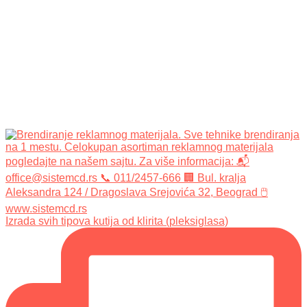
Izrada svih tipova kutija od klirita (pleksiglasa)