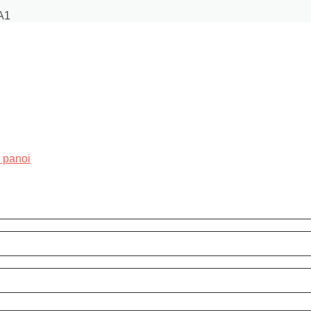
A1
i panoi