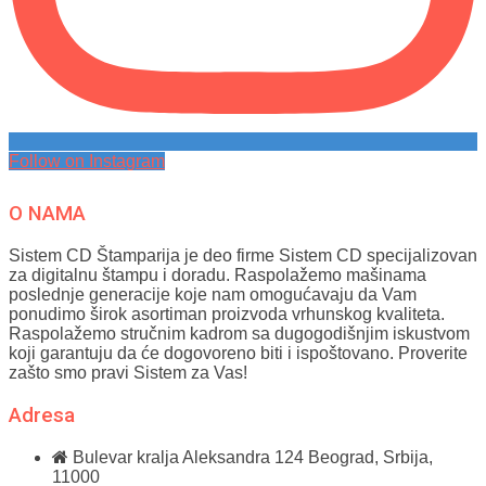
Follow on Instagram
O NAMA
Sistem CD Štamparija je deo firme Sistem CD specijalizovan
za digitalnu štampu i doradu. Raspolažemo mašinama
poslednje generacije koje nam omogućavaju da Vam
ponudimo širok asortiman proizvoda vrhunskog kvaliteta.
Raspolažemo stručnim kadrom sa dugogodišnjim iskustvom
koji garantuju da će dogovoreno biti i ispoštovano. Proverite
zašto smo pravi Sistem za Vas!
Adresa
Bulevar kralja Aleksandra 124
Beograd, Srbija,
11000