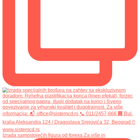
Izrada samostojećih figura od forexa Za više in