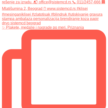
✨ Plakete, medalje i nagrade po meri. Priznanja