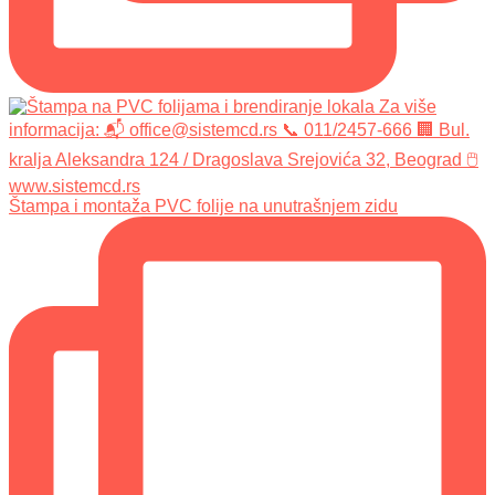
Štampa i montaža PVC folije na unutrašnjem zidu