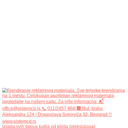
Izrada svih tipova kutija od klirita (pleksiglasa)