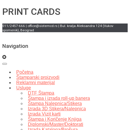
PRINT CARDS
011/2457-666 | office@sistemcd.rs | Bul. kralja Aleksandra 124 (Vukov
spomenik), Beograd
Navigation
Početna
Štamparski proizvodi
Reklamni materijal
Usluge
DTF Štampa
Štampa i izrada roll-up banera
Štampa Nalepnica/Stikera
Izrada 3D Stikera/Nalepnica
Izrada Vizit karti
Štampa i Koričenje Knjiga
Diplomski/Master/Doktorati
Izrada Kataloga/Brošura