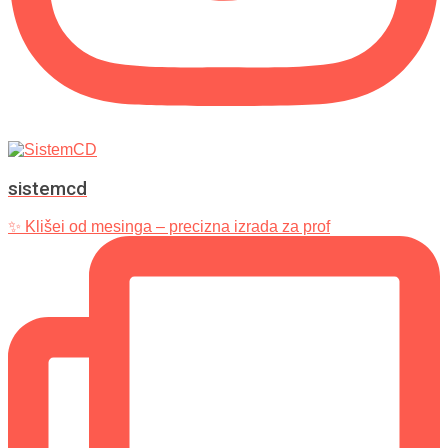
sistemcd
✨ Klišei od mesinga – precizna izrada za prof