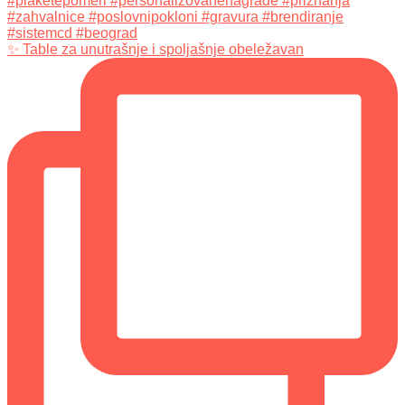
✨ Table za unutrašnje i spoljašnje obeležavan