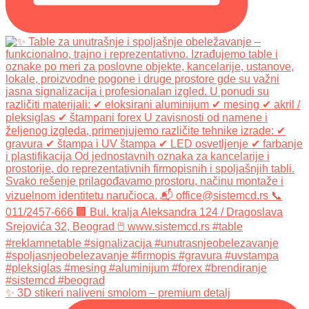
✨ 3D stikeri naliveni smolom – premium detalj