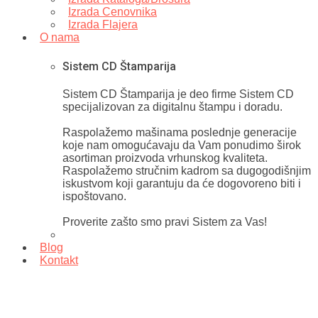
Izrada Cenovnika
Izrada Flajera
O nama
Sistem CD Štamparija
Sistem CD Štamparija je deo firme Sistem CD
specijalizovan za digitalnu štampu i doradu.
Raspolažemo mašinama poslednje generacije
koje nam omogućavaju da Vam ponudimo širok
asortiman proizvoda vrhunskog kvaliteta.
Raspolažemo stručnim kadrom sa dugogodišnjim
iskustvom koji garantuju da će dogovoreno biti i
ispoštovano.
Proverite zašto smo pravi Sistem za Vas!
Blog
Kontakt