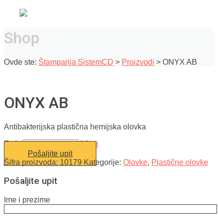
Shop
Ovde ste:
Štamparija SistemCD
>
Proizvodi
>
ONYX AB
ONYX AB
Antibakterijska plastična hemijska olovka
Boja
Očisti
Pošaljite upit
Šifra proizvoda:
10179
Kategorije:
Olovke
,
Plastične olovke
Pošaljite upit
Ime i prezime