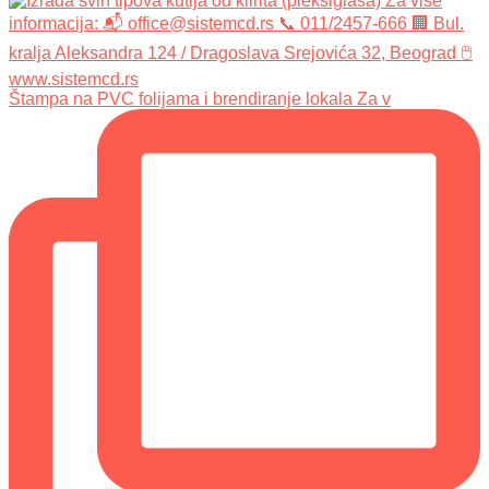
Štampa na PVC folijama i brendiranje lokala Za v