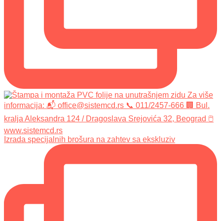
Izrada specijalnih brošura na zahtev sa ekskluziv