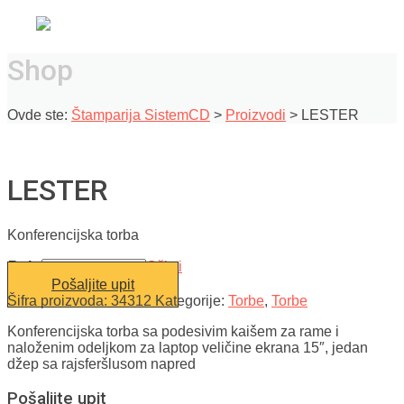
Shop
Ovde ste:
Štamparija SistemCD
>
Proizvodi
>
LESTER
LESTER
Konferencijska torba
Boja
Očisti
Pošaljite upit
Šifra proizvoda:
34312
Kategorije:
Torbe
,
Torbe
Konferencijska torba sa podesivim kaišem za rame i
naloženim odeljkom za laptop veličine ekrana 15″, jedan
džep sa rajsferšlusom napred
Pošaljite upit