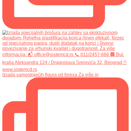
Izrada samostojećih figura od forexa Za više in