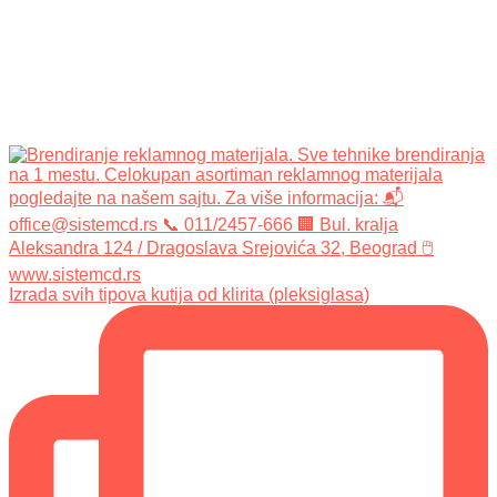
Izrada svih tipova kutija od klirita (pleksiglasa)