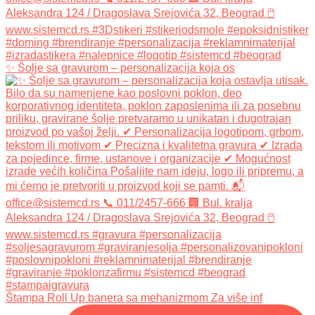
✨ Šolje sa gravurom – personalizacija koja os
Štampa Roll Up banera sa mehanizmom Za više inf