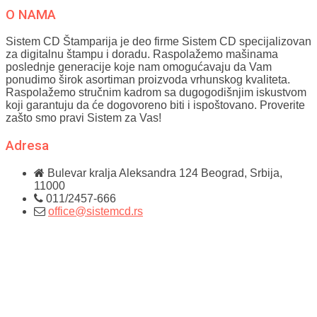
O NAMA
Sistem CD Štamparija je deo firme Sistem CD specijalizovan
za digitalnu štampu i doradu. Raspolažemo mašinama
poslednje generacije koje nam omogućavaju da Vam
ponudimo širok asortiman proizvoda vrhunskog kvaliteta.
Raspolažemo stručnim kadrom sa dugogodišnjim iskustvom
koji garantuju da će dogovoreno biti i ispoštovano. Proverite
zašto smo pravi Sistem za Vas!
Adresa
Bulevar kralja Aleksandra 124
Beograd, Srbija,
11000
011/2457-666
office@sistemcd.rs