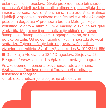
✨ Table za unutrašnje i spoljašnje obeležavan