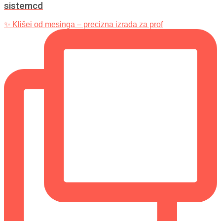
sistemcd
✨ Klišei od mesinga – precizna izrada za prof