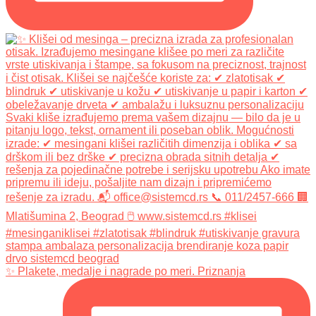
✨ Plakete, medalje i nagrade po meri. Priznanja