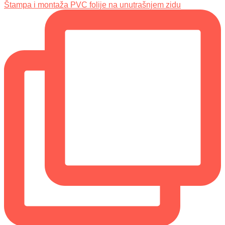
Štampa i montaža PVC folije na unutrašnjem zidu