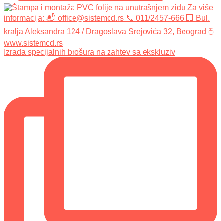
Izrada specijalnih brošura na zahtev sa ekskluziv