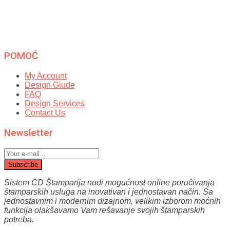
POMOĆ
My Account
Design Giude
FAQ
Design Services
Contact Us
Newsletter
Subscribe
Sistem CD Štamparija nudi mogućnost online poručivanja
štamparskih usluga na inovativan i jednostavan način.
Sa
jednostavnim i modernim dizajnom, velikim izborom moćnih
funkcija olakšavamo Vam reš
avanje svojih štamparskih
potreba.