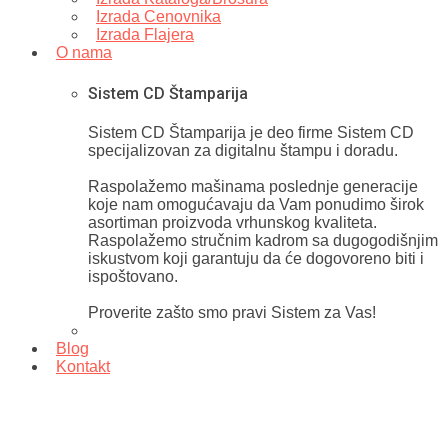
Izrada Cenovnika
Izrada Flajera
O nama
Sistem CD Štamparija
Sistem CD Štamparija je deo firme Sistem CD
specijalizovan za digitalnu štampu i doradu.
Raspolažemo mašinama poslednje generacije
koje nam omogućavaju da Vam ponudimo širok
asortiman proizvoda vrhunskog kvaliteta.
Raspolažemo stručnim kadrom sa dugogodišnjim
iskustvom koji garantuju da će dogovoreno biti i
ispoštovano.
Proverite zašto smo pravi Sistem za Vas!
Blog
Kontakt