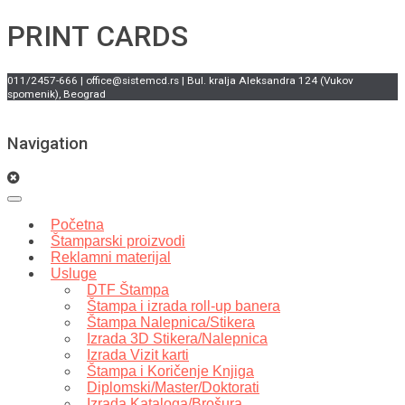
PRINT CARDS
011/2457-666 | office@sistemcd.rs | Bul. kralja Aleksandra 124 (Vukov
spomenik), Beograd
Navigation
Početna
Štamparski proizvodi
Reklamni materijal
Usluge
DTF Štampa
Štampa i izrada roll-up banera
Štampa Nalepnica/Stikera
Izrada 3D Stikera/Nalepnica
Izrada Vizit karti
Štampa i Koričenje Knjiga
Diplomski/Master/Doktorati
Izrada Kataloga/Brošura