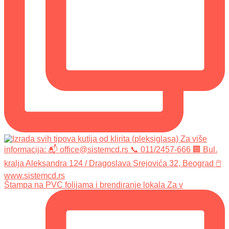
Štampa na PVC folijama i brendiranje lokala Za v