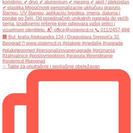
✨ Table za unutrašnje i spoljašnje obeležavan