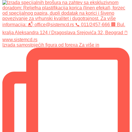
Izrada samostojećih figura od forexa Za više in