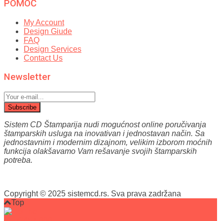
POMOĆ
My Account
Design Giude
FAQ
Design Services
Contact Us
Newsletter
Subscribe
Sistem CD Štamparija nudi mogućnost online poručivanja
štamparskih usluga na inovativan i jednostavan način.
Sa
jednostavnim i modernim dizajnom, velikim izborom moćnih
funkcija olakšavamo Vam reš
avanje svojih štamparskih
potreba.
Copyright © 2025 sistemcd.rs. Sva prava zadržana
Top
011/2457-666