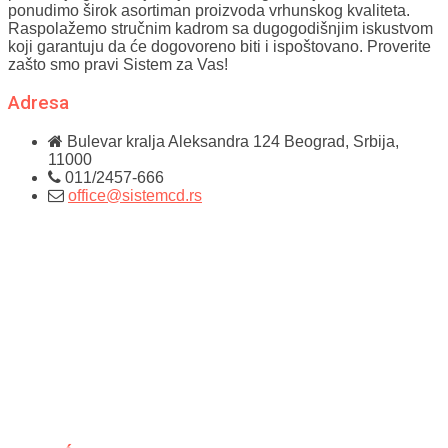
ponudimo širok asortiman proizvoda vrhunskog kvaliteta.
Raspolažemo stručnim kadrom sa dugogodišnjim iskustvom
koji garantuju da će dogovoreno biti i ispoštovano. Proverite
zašto smo pravi Sistem za Vas!
Adresa
Bulevar kralja Aleksandra 124
Beograd, Srbija,
11000
011/2457-666
office@sistemcd.rs