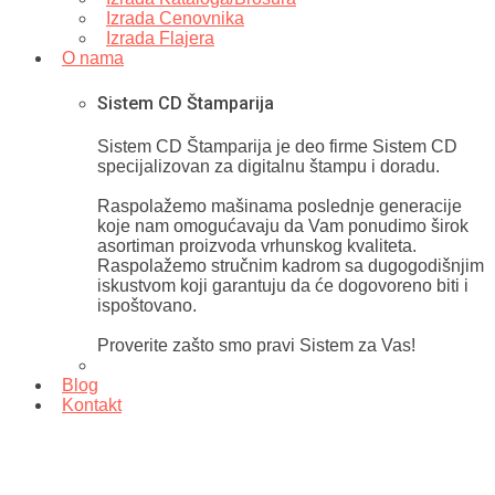
Izrada Cenovnika
Izrada Flajera
O nama
Sistem CD Štamparija
Sistem CD Štamparija je deo firme Sistem CD
specijalizovan za digitalnu štampu i doradu.
Raspolažemo mašinama poslednje generacije
koje nam omogućavaju da Vam ponudimo širok
asortiman proizvoda vrhunskog kvaliteta.
Raspolažemo stručnim kadrom sa dugogodišnjim
iskustvom koji garantuju da će dogovoreno biti i
ispoštovano.
Proverite zašto smo pravi Sistem za Vas!
Blog
Kontakt