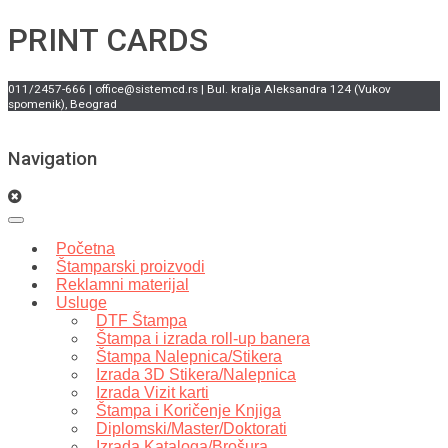
PRINT CARDS
011/2457-666 | office@sistemcd.rs | Bul. kralja Aleksandra 124 (Vukov
spomenik), Beograd
Navigation
Početna
Štamparski proizvodi
Reklamni materijal
Usluge
DTF Štampa
Štampa i izrada roll-up banera
Štampa Nalepnica/Stikera
Izrada 3D Stikera/Nalepnica
Izrada Vizit karti
Štampa i Koričenje Knjiga
Diplomski/Master/Doktorati
Izrada Kataloga/Brošura