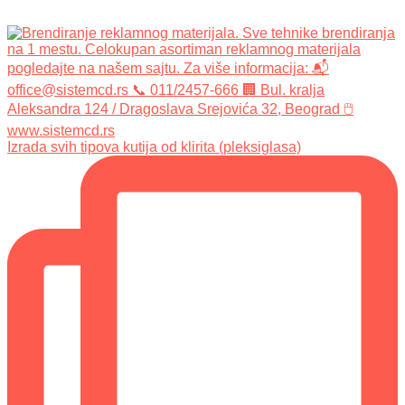
Izrada svih tipova kutija od klirita (pleksiglasa)