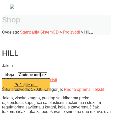
Shop
Ovde ste:
Štamparija SistemCD
>
Proizvodi
>
HILL
HILL
Jakna
Boja
Veličina
Očisti
Pošaljite upit
Šifra proizvoda:
57038
Kategorije:
Radna oprema
,
Tekstil
Jakna, visoka kragna, preklop sa drikerima preko
rajsferšlusa, kapuljača sa elastičnim učkurima i steznim
regulatorima savijena u kragni, koja je zatvorena čičak
trakom, čičak traka za podešavanje širine na dnu rukava, dva