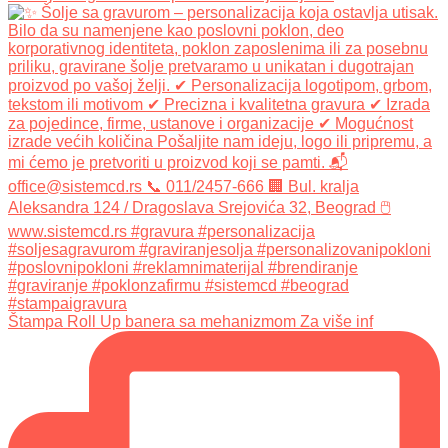
Štampa Roll Up banera sa mehanizmom Za više inf