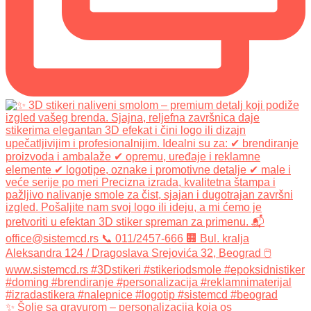
✨ Šolje sa gravurom – personalizacija koja os