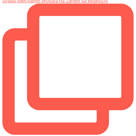
Izrada specijalnih brošura na zahtev sa ekskluziv