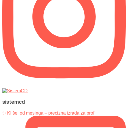
sistemcd
✨ Klišei od mesinga – precizna izrada za prof