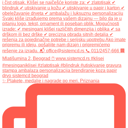
✨ Plakete, medalje i nagrade po meri. Priznanja