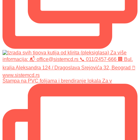
Štampa na PVC folijama i brendiranje lokala Za v