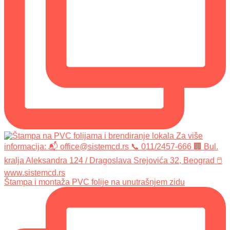
Štampa i montaža PVC folije na unutrašnjem zidu