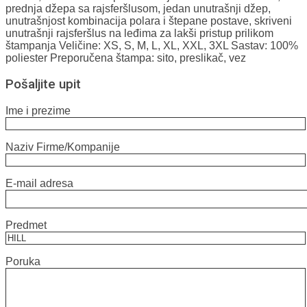
prednja džepa sa rajsferšlusom, jedan unutrašnji džep,
unutrašnjost kombinacija polara i štepane postave, skriveni
unutrašnji rajsferšlus na leđima za lakši pristup prilikom
štampanja Veličine: XS, S, M, L, XL, XXL, 3XL Sastav: 100%
poliester Preporučena štampa: sito, preslikač, vez
Pošaljite upit
Ime i prezime
Naziv Firme/Kompanije
E-mail adresa
Predmet
Poruka