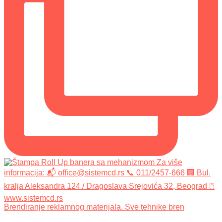
Brendiranje reklamnog materijala. Sve tehnike bren