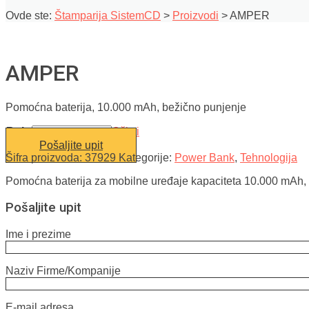
Ovde ste:
Štamparija SistemCD
>
Proizvodi
>
AMPER
AMPER
Pomoćna baterija, 10.000 mAh, bežično punjenje
Boja
Očisti
Pošaljite upit
Šifra proizvoda:
37929
Kategorije:
Power Bank
,
Tehnologija
Pomoćna baterija za mobilne uređaje kapaciteta 10.000 mAh,
Pošaljite upit
Ime i prezime
Naziv Firme/Kompanije
E-mail adresa