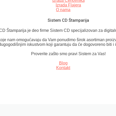
Izrada Cenovnika
Izrada Flajera
O nama
Sistem CD Štamparija
CD Štamparija je deo firme Sistem CD specijalizovan za digital
oje nam omogućavaju da Vam ponudimo širok asortiman proizv
dugogodišnjim iskustvom koji garantuju da će dogovoreno biti i 
Proverite zašto smo pravi Sistem za Vas!
Blog
Kontakt