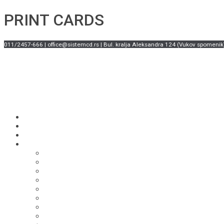
PRINT CARDS
011/2457-666 | office@sistemcd.rs | Bul. kralja Aleksandra 124 (Vukov spomenik