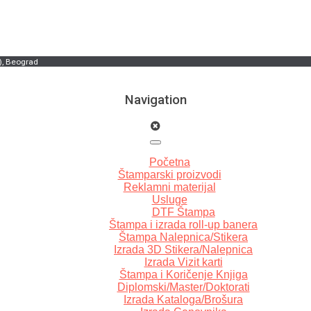
), Beograd
Navigation
Početna
Štamparski proizvodi
Reklamni materijal
Usluge
DTF Štampa
Štampa i izrada roll-up banera
Štampa Nalepnica/Stikera
Izrada 3D Stikera/Nalepnica
Izrada Vizit karti
Štampa i Koričenje Knjiga
Diplomski/Master/Doktorati
Izrada Kataloga/Brošura