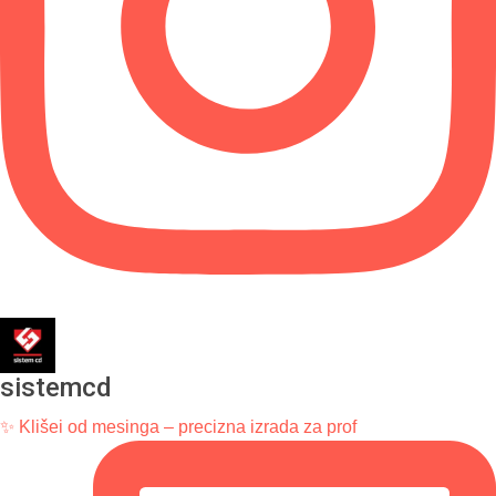
sistemcd
✨ Klišei od mesinga – precizna izrada za prof