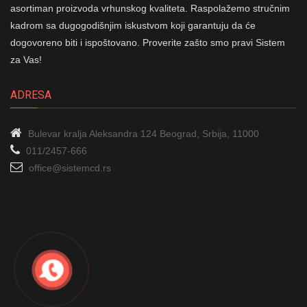
asortiman proizvoda vrhunskog kvaliteta. Raspolažemo stručnim
kadrom sa dugogodišnjim iskustvom koji garantuju da će
dogovoreno biti i ispoštovano. Proverite zašto smo pravi Sistem
za Vas!
ADRESA
Bulevar kralja Aleksandra 124
Beograd, Srbija, 11000
011/2457-666
office@sistemcd.rs