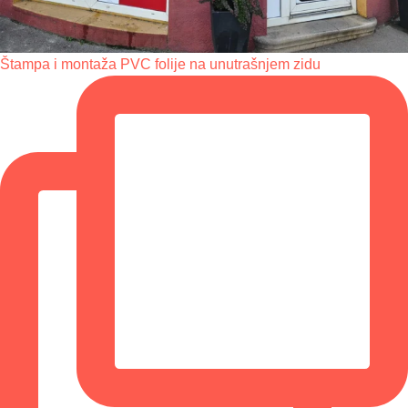
Štampa i montaža PVC folije na unutrašnjem zidu