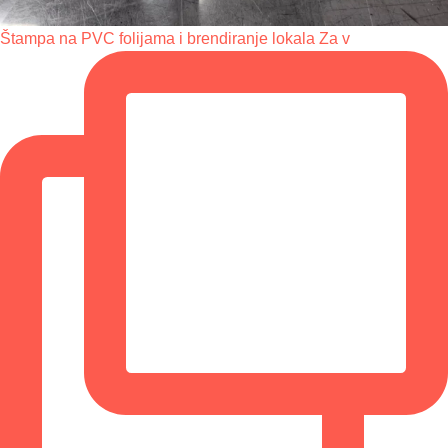
Štampa na PVC folijama i brendiranje lokala Za v