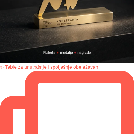
✨ Table za unutrašnje i spoljašnje obeležavan