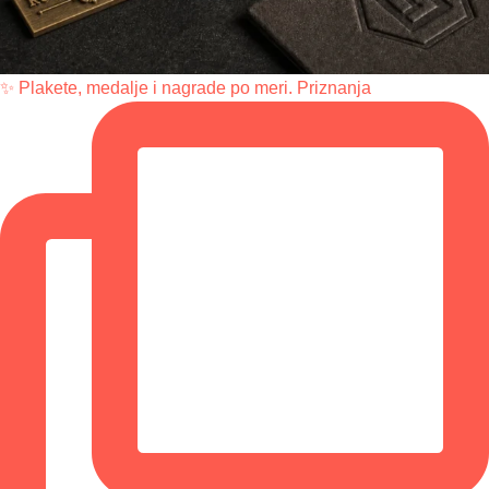
✨ Plakete, medalje i nagrade po meri. Priznanja