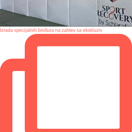
Izrada specijalnih brošura na zahtev sa ekskluziv