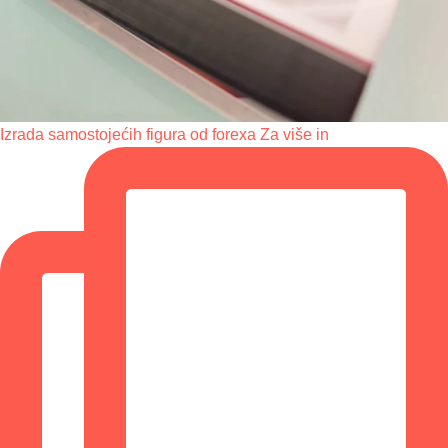
Izrada samostojećih figura od forexa Za više in