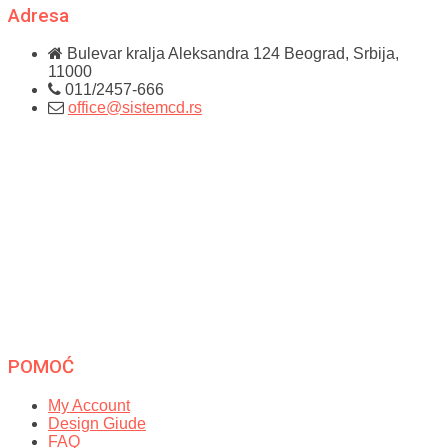
Adresa
Bulevar kralja Aleksandra 124
Beograd, Srbija,
11000
011/2457-666
office@sistemcd.rs
POMOĆ
My Account
Design Giude
FAQ