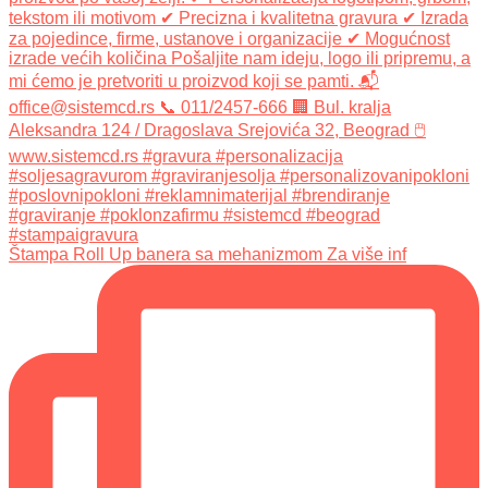
Štampa Roll Up banera sa mehanizmom Za više inf