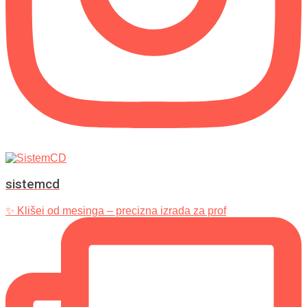
sistemcd
✨ Klišei od mesinga – precizna izrada za prof