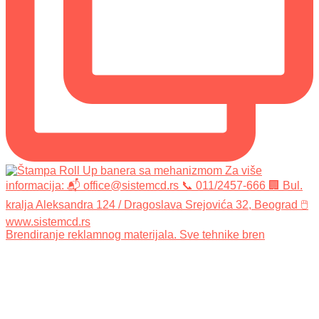
Brendiranje reklamnog materijala. Sve tehnike bren