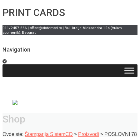
PRINT CARDS
011/2457-666 | office@sistemcd.rs | Bul. kralja Aleksandra 124 (Vukov
spomenik), Beograd
Navigation
Shop
Ovde ste:
Štamparija SistemCD
>
Proizvodi
>
POSLOVNI 78