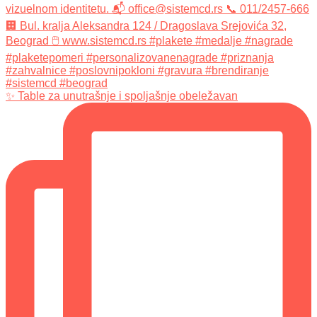
✨ Table za unutrašnje i spoljašnje obeležavan