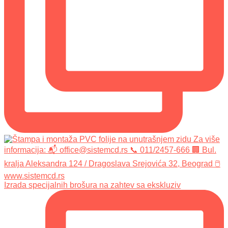
Izrada specijalnih brošura na zahtev sa ekskluziv