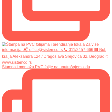
Štampa i montaža PVC folije na unutrašnjem zidu