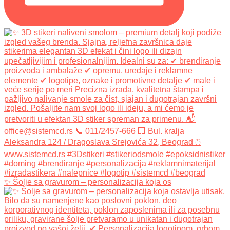
✨ Šolje sa gravurom – personalizacija koja os