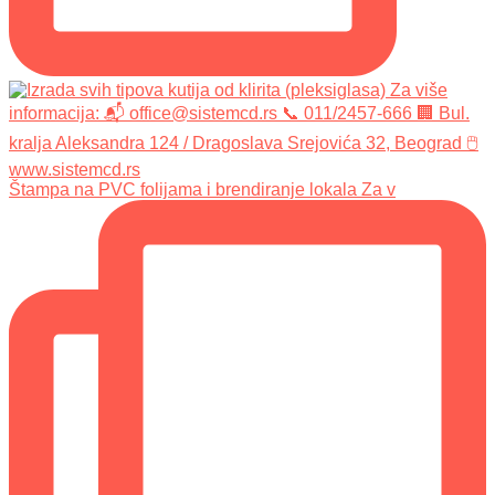
Štampa na PVC folijama i brendiranje lokala Za v