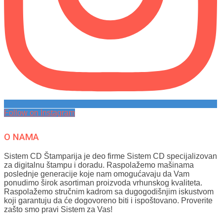
Follow on Instagram
O NAMA
Sistem CD Štamparija je deo firme Sistem CD specijalizovan
za digitalnu štampu i doradu. Raspolažemo mašinama
poslednje generacije koje nam omogućavaju da Vam
ponudimo širok asortiman proizvoda vrhunskog kvaliteta.
Raspolažemo stručnim kadrom sa dugogodišnjim iskustvom
koji garantuju da će dogovoreno biti i ispoštovano. Proverite
zašto smo pravi Sistem za Vas!