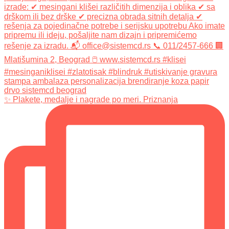
✨ Plakete, medalje i nagrade po meri. Priznanja