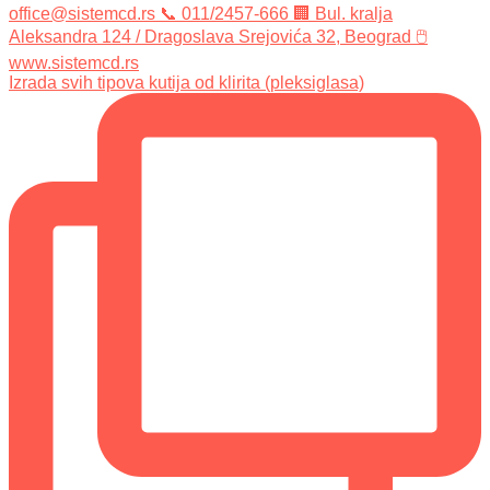
Izrada svih tipova kutija od klirita (pleksiglasa)