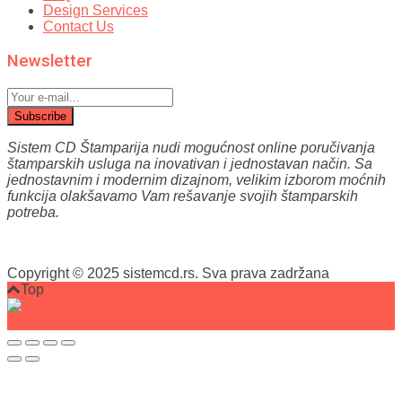
Design Services
Contact Us
Newsletter
Subscribe
Sistem CD Štamparija nudi mogućnost online poručivanja
štamparskih usluga na inovativan i jednostavan način.
Sa
jednostavnim i modernim dizajnom, velikim izborom moćnih
funkcija olakšavamo Vam reš
avanje svojih štamparskih
potreba.
Copyright © 2025 sistemcd.rs. Sva prava zadržana
Top
011/2457-666