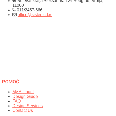
Bulevar kralja Aleksandra 124
Beograd, Srbija,
11000
011/2457-666
office@sistemcd.rs
POMOĆ
My Account
Design Giude
FAQ
Design Services
Contact Us