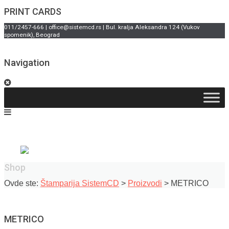
PRINT CARDS
011/2457-666 | office@sistemcd.rs | Bul. kralja Aleksandra 124 (Vukov
spomenik), Beograd
Navigation
Shop
Ovde ste:
Štamparija SistemCD
>
Proizvodi
>
METRICO
METRICO